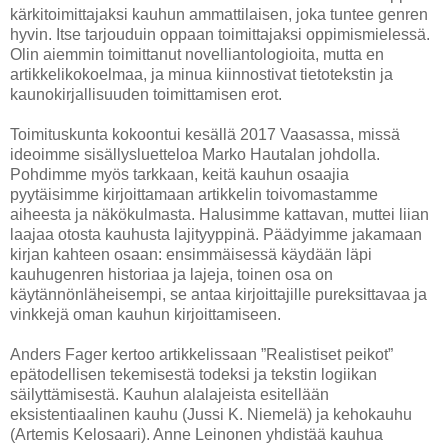
kärkitoimittajaksi kauhun ammattilaisen, joka tuntee genren
hyvin. Itse tarjouduin oppaan toimittajaksi oppimismielessä.
Olin aiemmin toimittanut novelliantologioita, mutta en
artikkelikokoelmaa, ja minua kiinnostivat tietotekstin ja
kaunokirjallisuuden toimittamisen erot.
Toimituskunta kokoontui kesällä 2017 Vaasassa, missä
ideoimme sisällysluetteloa Marko Hautalan johdolla.
Pohdimme myös tarkkaan, keitä kauhun osaajia
pyytäisimme kirjoittamaan artikkelin toivomastamme
aiheesta ja näkökulmasta. Halusimme kattavan, muttei liian
laajaa otosta kauhusta lajityyppinä. Päädyimme jakamaan
kirjan kahteen osaan: ensimmäisessä käydään läpi
kauhugenren historiaa ja lajeja, toinen osa on
käytännönläheisempi, se antaa kirjoittajille pureksittavaa ja
vinkkejä oman kauhun kirjoittamiseen.
Anders Fager kertoo artikkelissaan ”Realistiset peikot”
epätodellisen tekemisestä todeksi ja tekstin logiikan
säilyttämisestä. Kauhun alalajeista esitellään
eksistentiaalinen kauhu (Jussi K. Niemelä) ja kehokauhu
(Artemis Kelosaari). Anne Leinonen yhdistää kauhua