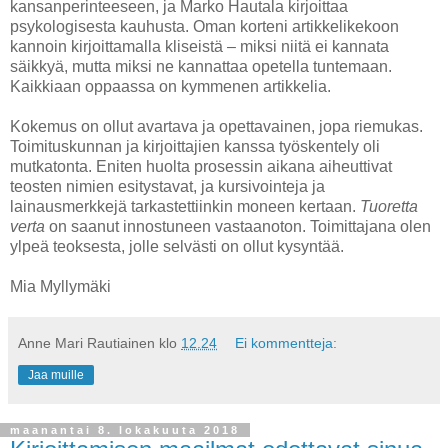
kansanperinteeseen, ja Marko Hautala kirjoittaa
psykologisesta kauhusta. Oman korteni artikkelikekoon
kannoin kirjoittamalla kliseistä – miksi niitä ei kannata
säikkyä, mutta miksi ne kannattaa opetella tuntemaan.
Kaikkiaan oppaassa on kymmenen artikkelia.
Kokemus on ollut avartava ja opettavainen, jopa riemukas.
Toimituskunnan ja kirjoittajien kanssa työskentely oli
mutkatonta. Eniten huolta prosessin aikana aiheuttivat
teosten nimien esitystavat, ja kursivointeja ja
lainausmerkkejä tarkastettiinkin moneen kertaan.
Tuoretta
verta
on saanut innostuneen vastaanoton. Toimittajana olen
ylpeä teoksesta, jolle selvästi on ollut kysyntää.
Mia Myllymäki
Anne Mari Rautiainen
klo
12.24
Ei kommentteja:
Jaa muille
maanantai 8. lokakuuta 2018