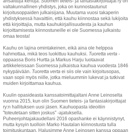
ansaittuja kehuja. Suomen tieteis- ja fantasiakirjoittajat ry on
valtakunnallinen yhdistys, joka on kunnostautunut
kirjoitusoppaiden julkaisijana. Muutama vuosi takaperin
yhdistyksessä havaittiin, että kauhu kiinnostaa sekä lukijoita
että kirjoittajia, mutta kauhukirjallisuudesta ja kauhun
kirjoittamisesta kiinnostuneille ei ole Suomessa julkaistu
omaa teosta!
Kauhu on lajina omintakeinen, eikä aina ole helppoa
hahmottaa, mikä teos luokittuu kauhuksi.
Tuoretta verta
-
oppaassa Boris Hurtta ja Markus Harju luotaavat
artikkeleissaan Suomessa julkaistua kauhua vuodesta 1846
nykypäivään.
Tuoretta verta
ei siis ole vain kirjoitusopas,
vaan sopii myös niille, jotka mieluummin lukevat ja tutkivat
muiden kirjoittamaa kauhua.
Kuulin opasideasta kanssatoimittajaltani Anne Leinoselta
vuonna 2015, kun olin Suomen tieteis- ja fantasiakirjoittajat
ry:n hallituksen uusi jäsen. Kauhuopasta ideoitiin
”toteutetaan sitten joskus” -ajatuksella.
Puheenjohtajakaudellani 2016 opashanke ei käynnistynyt,
mutta kysyin tuolloin Marko Hautalan kiinnostusta tulla
toimituskuntaan. Halusimme Anne Leinosen kanssa oppaan