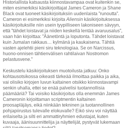
Historiallista katsausta kiinnostavampaa ovat kuitenkin se,
miten esimerkiksi käsikirjoittajat James Cameron ja Shane
Black ovat tuoneet käsikirjoituksiin uudenlaista ”runoutta”.
Cameron ei esimerkiksi kirjoita
Aliensin
käsikirjoituksessa
käsikirjoituksille niin usein tyypilliseen lakoniseen sävyyn,
että ”tähdet loistavat ja niiden keskellä lentää avaruusalus”,
vaan hän kirjoittaa: ”Äänetöntä ja loputonta. Tähdet loistavat
kuin Jumalan rakkaus… kylmänä ja kaukaisena. Tähtiä
vasten ajelehtii pieni siru teknologiaa. Se on Narcissus,
huono-onnisen tähtienvälisen rahtilaivan Nostromon
pelastusvene.”
Keskustelu käsikirjoituksen muotoilusta jatkuu: Onko
kohtausotsikossa oikeasti tärkeää ilmoittaa paikka ja aika,
vai olisiko kirjojen luvun kaltainen otsikko kiinnostavampi
senkin uhalla, ettei se enää palvelisi tuotannollisia
päämääriä? Tai voisiko käsikirjoitus olla enemmän James
Cameronin kirjoittaman scriptmentin kaltainen
proosapläjäys, eikä niinkään tekninen ja tuotannollinen
pohjapiirustus tulevalle elokuvalle? Eikö sivu voi näyttää
erilaiselta ja silti eri ammattiryhmien edustajat, kuten
kuvaaja, äänisuunnittelija ja näyttelijät, pystyvät lukemaan
siltä tarvitsemansa tiedot?