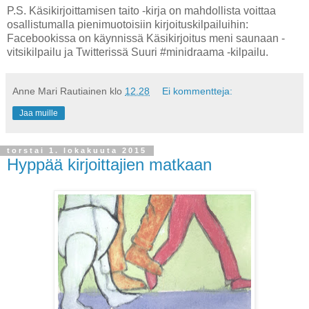
P.S. Käsikirjoittamisen taito -kirja on mahdollista voittaa
osallistumalla pienimuotoisiin kirjoituskilpailuihin:
Facebookissa on käynnissä Käsikirjoitus meni saunaan -
vitsikilpailu ja Twitterissä Suuri #minidraama -kilpailu.
Anne Mari Rautiainen
klo
12.28
Ei kommentteja:
Jaa muille
torstai 1. lokakuuta 2015
Hyppää kirjoittajien matkaan