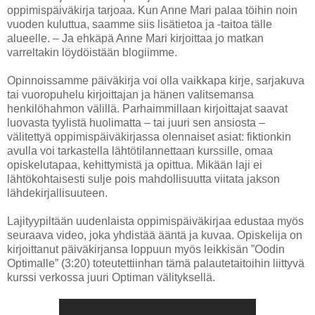
oppimispäiväkirja tarjoaa. Kun Anne Mari palaa töihin noin
vuoden kuluttua, saamme siis lisätietoa ja -taitoa tälle
alueelle. – Ja ehkäpä Anne Mari kirjoittaa jo matkan
varreltakin löydöistään blogiimme.
Opinnoissamme päiväkirja voi olla vaikkapa kirje, sarjakuva
tai vuoropuhelu kirjoittajan ja hänen valitsemansa
henkilöhahmon välillä. Parhaimmillaan kirjoittajat saavat
luovasta tyylistä huolimatta – tai juuri sen ansiosta –
välitettyä oppimispäiväkirjassa olennaiset asiat: fiktionkin
avulla voi tarkastella lähtötilannettaan kurssille, omaa
opiskelutapaa, kehittymistä ja opittua. Mikään laji ei
lähtökohtaisesti sulje pois mahdollisuutta viitata jakson
lähdekirjallisuuteen.
Lajityypiltään uudenlaista oppimispäiväkirjaa edustaa myös
seuraava video, joka yhdistää ääntä ja kuvaa. Opiskelija on
kirjoittanut päiväkirjansa loppuun myös leikkisän ”Oodin
Optimalle” (3:20) toteutettiinhan tämä palautetaitoihin liittyvä
kurssi verkossa juuri Optiman välityksellä.