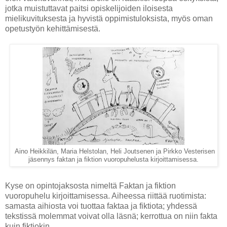
jotka muistuttavat paitsi opiskelijoiden iloisesta
mielikuvituksesta ja hyvistä oppimistuloksista, myös oman
opetustyön kehittämisestä.
Aino Heikkilän, Maria Helstolan, Heli Joutsenen ja Pirkko Vesterisen
jäsennys faktan ja fiktion vuoropuhelusta kirjoittamisessa.
Kyse on opintojaksosta nimeltä Faktan ja fiktion
vuoropuhelu kirjoittamisessa. Aiheessa riittää ruotimista:
samasta aihiosta voi tuottaa faktaa ja fiktiota; yhdessä
tekstissä molemmat voivat olla läsnä; kerrottua on niin fakta
kuin fiktiokin.