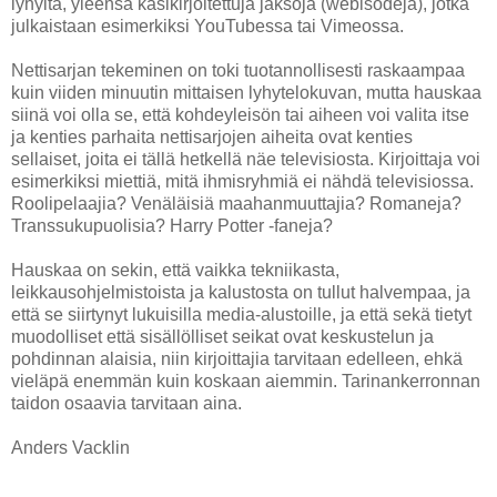
lyhyitä, yleensä käsikirjoitettuja jaksoja (webisodeja), jotka
julkaistaan esimerkiksi YouTubessa tai Vimeossa.
Nettisarjan tekeminen on toki tuotannollisesti raskaampaa
kuin viiden minuutin mittaisen lyhytelokuvan, mutta hauskaa
siinä voi olla se, että kohdeyleisön tai aiheen voi valita itse
ja kenties parhaita nettisarjojen aiheita ovat kenties
sellaiset, joita ei tällä hetkellä näe televisiosta. Kirjoittaja voi
esimerkiksi miettiä, mitä ihmisryhmiä ei nähdä televisiossa.
Roolipelaajia? Venäläisiä maahanmuuttajia? Romaneja?
Transsukupuolisia? Harry Potter -faneja?
Hauskaa on sekin, että vaikka tekniikasta,
leikkausohjelmistoista ja kalustosta on tullut halvempaa, ja
että se siirtynyt lukuisilla media-alustoille, ja että sekä tietyt
muodolliset että sisällölliset seikat ovat keskustelun ja
pohdinnan alaisia, niin kirjoittajia tarvitaan edelleen, ehkä
vieläpä enemmän kuin koskaan aiemmin. Tarinankerronnan
taidon osaavia tarvitaan aina.
Anders Vacklin