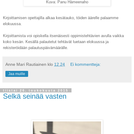
Kuva: Panu Hämeenaho
Kirjoittamisen opettajilla alkaa kesätauko, töiden äärelle palaamme
elokuussa.
Kirjoittamista voi opiskella itsenäisesti oppimistehtävien avulla vaikka
koko kesän. Kesällä palautetut tehtävät luetaan elokuussa ja
rekisteröidään palautuspäivämäärälle.
Anne Mari Rautiainen
klo
12.24
Ei kommentteja:
Jaa muille
tiistai 26. toukokuuta 2015
Selkä seinää vasten