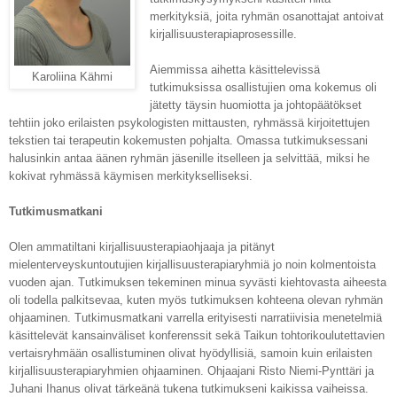
merkityksiä, joita ryhmän osanottajat antoivat
kirjallisuusterapiaprosessille.
Aiemmissa aihetta käsittelevissä
Karoliina Kähmi
tutkimuksissa osallistujien oma kokemus oli
jätetty täysin huomiotta ja johtopäätökset
tehtiin joko erilaisten psykologisten mittausten, ryhmässä kirjoitettujen
tekstien tai terapeutin kokemusten pohjalta. Omassa tutkimuksessani
halusinkin antaa äänen ryhmän jäsenille itselleen ja selvittää, miksi he
kokivat ryhmässä käymisen merkitykselliseksi.
Tutkimusmatkani
Olen ammatiltani kirjallisuusterapiaohjaaja ja pitänyt
mielenterveyskuntoutujien kirjallisuusterapiaryhmiä jo noin kolmentoista
vuoden ajan. Tutkimuksen tekeminen minua syvästi kiehtovasta aiheesta
oli todella palkitsevaa, kuten myös tutkimuksen kohteena olevan ryhmän
ohjaaminen. Tutkimusmatkani varrella erityisesti narratiivisia menetelmiä
käsittelevät kansainväliset konferenssit sekä Taikun tohtorikoulutettavien
vertaisryhmään osallistuminen olivat hyödyllisiä, samoin kuin erilaisten
kirjallisuusterapiaryhmien ohjaaminen. Ohjaajani Risto Niemi-Pynttäri ja
Juhani Ihanus olivat tärkeänä tukena tutkimukseni kaikissa vaiheissa.