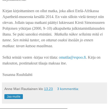
Kirjan kirjoittaminen on ollut matka, joka alkoi Etelä-Afrikassa
Apartheid-museosta kesällä 2014. En vain silloin vielä tiennyt niin
olevan. Jollain tapaa matkani päättyi lukiessani Kirsti Simonsuuren
Pohjoisen yökirjan (2000, 9
–
10) alkupuhetta julkistamistilaisuuden
iltana. Se puki sanoiksi etsintäni.
Matkalla näkee sellaista mitä ei
tunne. Sen minkä tuntee, on ottanut osaksi itseään jo ennen
matkaa: tavan katsoa maailmaa.
Selkä seinää vasten -kirjaa voi tilata:
omatila@espoo.fi
. Kirja on
maksuton, postimaksut tilaaja maksaa itse.
Susanna Ruuhilahti
Anne Mari Rautiainen
klo
13.23
3 kommenttia:
Jaa muille