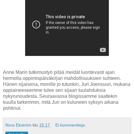
Anne Marin tutkimustyö pitää meidät luontevasti ajan
hermolla oppimispäiväkirjan mahdollisuuksien suhteen.
Hänen sijaisena, monille jo tutunkin, Juri Joensuun, mukana
oppiaineeseemme tulee sen sijaan tuulahduksia
nykyrunoudesta. Seuraavassa blogissamme saattekin
kuulla tarkemmin, mitä Juri on kuluneen syksyn aikana
pohtinut.
Nora Ekström
klo
15.17
Ei kommentteja: