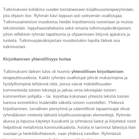
Tutkimukseni kohdistui vuoden kestäneeseen kirjallisuusterapiaryhmään,
jota ohjasin itse. Ryhmän kävi loppuun asti seitsemän osallistujaa.
Tutkimusaineistoni muodostuu heidän kirjoittamista runoistaan ja muista
teksteistään, loppuhaastatteluista sekä omasta tutkimuspäiväkirjastani,
johon reflektoin ryhmän tapahtumia ja ohjaamiseen liittyviä ajatuksia ja
tunteita. Tutkimuspäiväkirjastani muodostuikin lopulta tärkeä osa
tutkimustani.
Kirjoittamisen yhteisöllisyys hoitaa
Tutkimukseni tärkein tulos oli huomio
yhteisöllisen kirjoittamisen
terapeuttisuudesta. Kaikki ryhmäni osallistujat pitivät mukavimpina ja
hyödyllisimpinä tehtävinä niitä, joissa saivat mahdollisuuden
kommentoida toisten tekstejä ja jatkaa omia tekstejään toisten
kommenttien pohjalta – tai kirjoittaa kokonaan yhteistä tekstiä toisten
kanssa esimerkiksi lisäämällä säkeitä runoon vuorotellen. Yhdessä
kirjoittaminen, turvallinen pienryhmä ja säännölliset tapaamisajat olivat
ryhmäläisten mielestä tärkeitä kirjallisuusterapian elementtejä. Ryhmän
alussa ja lopussa käytetyt kuvakortit ja ryhmässä luetut ja kirjoitetut runot
helpottivat metaforista kommunikaatiota. Asioita ei tarvinnut lähestyä liian
suoraan ja henkilökohtaisesti, vaan yhdessä runoillen. Ryhmässä