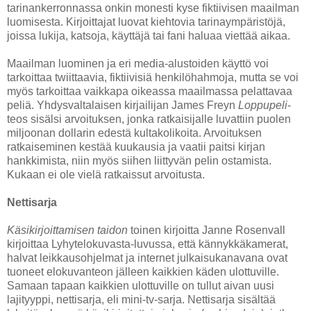
tarinankerronnassa onkin monesti kyse fiktiivisen maailman
luomisesta. Kirjoittajat luovat kiehtovia tarinaympäristöjä,
joissa lukija, katsoja, käyttäjä tai fani haluaa viettää aikaa.
Maailman luominen ja eri media-alustoiden käyttö voi
tarkoittaa twiittaavia, fiktiivisiä henkilöhahmoja, mutta se voi
myös tarkoittaa vaikkapa oikeassa maailmassa pelattavaa
peliä. Yhdysvaltalaisen kirjailijan James Freyn
Loppupeli
-
teos sisälsi arvoituksen, jonka ratkaisijalle luvattiin puolen
miljoonan dollarin edestä kultakolikoita. Arvoituksen
ratkaiseminen kestää kuukausia ja vaatii paitsi kirjan
hankkimista, niin myös siihen liittyvän pelin ostamista.
Kukaan ei ole vielä ratkaissut arvoitusta.
Nettisarja
Käsikirjoittamisen taidon
toinen kirjoitta Janne Rosenvall
kirjoittaa Lyhytelokuvasta-luvussa, että kännykkäkamerat,
halvat leikkausohjelmat ja internet julkaisukanavana ovat
tuoneet elokuvanteon jälleen kaikkien käden ulottuville.
Samaan tapaan kaikkien ulottuville on tullut aivan uusi
lajityyppi, nettisarja, eli mini-tv-sarja. Nettisarja sisältää