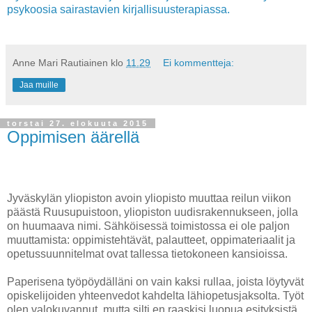
psykoosia sairastavien kirjallisuusterapiassa.
Anne Mari Rautiainen
klo
11.29
Ei kommentteja:
Jaa muille
torstai 27. elokuuta 2015
Oppimisen äärellä
Jyväskylän yliopiston avoin yliopisto muuttaa reilun viikon
päästä Ruusupuistoon, yliopiston uudisrakennukseen, jolla
on huumaava nimi. Sähköisessä toimistossa ei ole paljon
muuttamista: oppimistehtävät, palautteet, oppimateriaalit ja
opetussuunnitelmat ovat tallessa tietokoneen kansioissa.
Paperisena työpöydälläni on vain kaksi rullaa, joista löytyvät
opiskelijoiden yhteenvedot kahdelta lähiopetusjaksolta. Työt
olen valokuvannut, mutta silti en raaskisi luopua esityksistä,