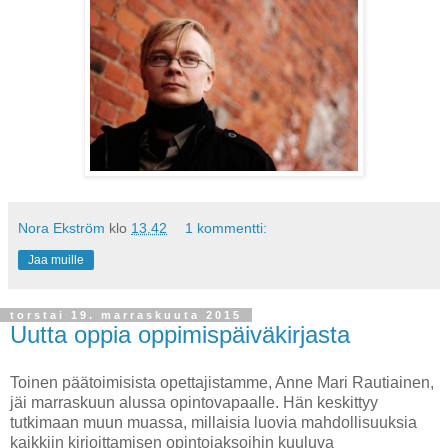
Nora Ekström
klo
13.42
1 kommentti:
Jaa muille
torstai 19. marraskuuta 2015
Uutta oppia oppimispäiväkirjasta
Toinen päätoimisista opettajistamme, Anne Mari Rautiainen,
jäi marraskuun alussa opintovapaalle. Hän keskittyy
tutkimaan muun muassa, millaisia luovia mahdollisuuksia
kaikkiin kirjoittamisen opintojaksoihin kuuluva