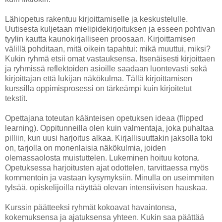
Lähiopetus rakentuu kirjoittamiselle ja keskustelulle.
Uutisesta kuljetaan mielipidekirjoituksen ja esseen pohtivan
tyylin kautta kaunokirjalliseen proosaan. Kirjoittamisen
välillä pohditaan, mitä oikein tapahtui: mikä muuttui, miksi?
Kukin ryhmä etsii omat vastauksensa. Itsenäisesti kirjoittaen
ja ryhmissä reflektoiden asioille saadaan luontevasti sekä
kirjoittajan että lukijan näkökulma. Tällä kirjoittamisen
kurssilla oppimisprosessi on tärkeämpi kuin kirjoitetut
tekstit.
Opettajana toteutan käänteisen opetuksen ideaa (flipped
learning). Oppitunneilla olen kuin valmentaja, joka puhaltaa
pilliin, kun uusi harjoitus alkaa. Kirjallisuuttakin jaksolla toki
on, tarjolla on monenlaisia näkökulmia, joiden
olemassaolosta muistuttelen. Lukeminen hoituu kotona.
Opetuksessa harjoitusten ajat odottelen, tarvittaessa myös
kommentoin ja vastaan kysymyksiin. Minulla on useimmiten
tylsää, opiskelijoilla näyttää olevan intensiivisen hauskaa.
Kurssin päätteeksi ryhmät kokoavat havaintonsa,
kokemuksensa ja ajatuksensa yhteen. Kukin saa päättää