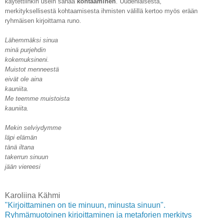
käytettiinkin usein sanaa
kohtaaminen
. Uudenlaisesta,
merkityksellisestä kohtaamisesta ihmisten välillä kertoo myös erään
ryhmäisen kirjoittama runo.
Lähemmäksi sinua
minä purjehdin
kokemuksineni.
Muistot menneestä
eivät ole aina
kauniita.
Me teemme muistoista
kauniita.
Mekin selviydymme
läpi elämän
tänä iltana
takerrun sinuun
jään viereesi
Karoliina Kähmi
"Kirjoittaminen on tie minuun, minusta sinuun".
Ryhmämuotoinen kirjoittaminen ja metaforien merkitys