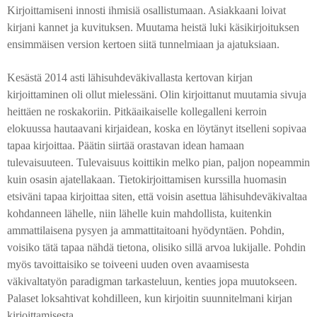
Kirjoittamiseni innosti ihmisiä osallistumaan. Asiakkaani loivat
kirjani kannet ja kuvituksen. Muutama heistä luki käsikirjoituksen
ensimmäisen version kertoen siitä tunnelmiaan ja ajatuksiaan.
Kesästä 2014 asti lähisuhdeväkivallasta kertovan kirjan
kirjoittaminen oli ollut mielessäni. Olin kirjoittanut muutamia sivuja
heittäen ne roskakoriin. Pitkäaikaiselle kollegalleni kerroin
elokuussa hautaavani kirjaidean, koska en löytänyt itselleni sopivaa
tapaa kirjoittaa. Päätin siirtää orastavan idean hamaan
tulevaisuuteen. Tulevaisuus koittikin melko pian, paljon nopeammin
kuin osasin ajatellakaan. Tietokirjoittamisen kurssilla huomasin
etsiväni tapaa kirjoittaa siten, että voisin asettua lähisuhdeväkivaltaa
kohdanneen lähelle, niin lähelle kuin mahdollista, kuitenkin
ammattilaisena pysyen ja ammattitaitoani hyödyntäen. Pohdin,
voisiko tätä tapaa nähdä tietona, olisiko sillä arvoa lukijalle. Pohdin
myös tavoittaisiko se toiveeni uuden oven avaamisesta
väkivaltatyön paradigman tarkasteluun, kenties jopa muutokseen.
Palaset loksahtivat kohdilleen, kun kirjoitin suunnitelmani kirjan
kirjoittamisesta.