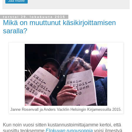
Jaa muille
torstai 29. lokakuuta 2015
Mikä on muuttunut käsikirjoittamisen
saralla?
Janne Rosenvall ja Anders Vacklin Helsingin Kirjamessuilla 2015.
Kun noin vuosi sitten kustannustoimittajamme kertoi, että
suosittu teoksemme
Elokuvan runousoppia
voisi ilmestyä