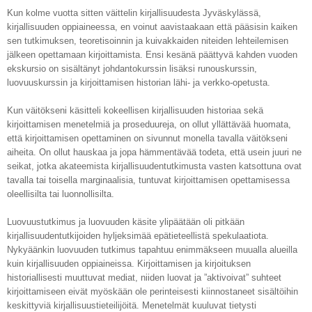
Kun kolme vuotta sitten väittelin kirjallisuudesta Jyväskylässä,
kirjallisuuden oppiaineessa, en voinut aavistaakaan että pääsisin kaiken
sen tutkimuksen, teoretisoinnin ja kuivakkaiden niteiden lehteilemisen
jälkeen opettamaan kirjoittamista. Ensi kesänä päättyvä kahden vuoden
ekskursio on sisältänyt johdantokurssin lisäksi runouskurssin,
luovuuskurssin ja kirjoittamisen historian lähi- ja verkko-opetusta.
Kun väitökseni käsitteli kokeellisen kirjallisuuden historiaa sekä
kirjoittamisen menetelmiä ja proseduureja, on ollut yllättävää huomata,
että kirjoittamisen opettaminen on sivunnut monella tavalla väitökseni
aiheita. On ollut hauskaa ja jopa hämmentävää todeta, että usein juuri ne
seikat, jotka akateemista kirjallisuudentutkimusta vasten katsottuna ovat
tavalla tai toisella marginaalisia, tuntuvat kirjoittamisen opettamisessa
oleellisilta tai luonnollisilta.
Luovuustutkimus ja luovuuden käsite ylipäätään oli pitkään
kirjallisuudentutkijoiden hyljeksimää epätieteellistä spekulaatiota.
Nykyäänkin luovuuden tutkimus tapahtuu enimmäkseen muualla alueilla
kuin kirjallisuuden oppiaineissa. Kirjoittamisen ja kirjoituksen
historiallisesti muuttuvat mediat, niiden luovat ja ”aktivoivat” suhteet
kirjoittamiseen eivät myöskään ole perinteisesti kiinnostaneet sisältöihin
keskittyviä kirjallisuustieteilijöitä. Menetelmät kuuluvat tietysti