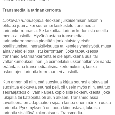
Transmedia ja tarinankerronta
Elokuvan runousoppia
-teoksen julkaisemisen aikoihin
ehkäpä juuri alkoi suurempi keskustelu transmedia-
tarinankerronnasta. Se tarkoittaa tarinan kertomista useilla
media-alustoilla. Hyvänä asiana transmedia-
tarinankerronnassa pidetään jonkinlaista yleisön
osallistumista, interaktiivisuutta tai kenties yhteistyötä, mutta
aina yleisö ei osallistu kerrontaan. Joka tapauksessa
transmedia-tarinankerronta ei ole ajatuksena uusi tai
vallankumouksellinen, ja esimerkiksi uskonnotkin voi nähdä
eräänlaisina transmediaalisina kertomuksina, koska
uskontojen tarinoita kerrotaan eri alustoilla.
Kun ennen oli niin, että suosittua kirjaa seurasi elokuva tai
suosittua elokuvaa seurasi peli, oli usein myös niin, että tuo
seuraajateos oli vain kalpea kopio siitä kokemuksesta, joka
lukijalla tai katsojalla oli alun alkaen. Transmediassa
tavoitteena on adaptaation sijaan kertoa enemmänkin uusia
tarinoita. Pyrkimyksenä on luoda kiinnostava, lukuisia
tarinoita sisältävä kokonaisuus. Transmedia-