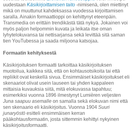
uudestaan
Käsikirjoittamisen taito
-nimisenä, olen miettinyt
mikä on muuttunut kahdeksassa vuodessa kirjoittamisen
saralla. Ainakin formaattioppi on kehittynyt eteenpäin.
Transmedia on erittäin trendikästä tätä nykyä. Jokainen voi
myös paljon helpommin kuvata ja leikata itse oman
lyhytelokuvansa tai nettisarjansa sekä levittää sitä saman
tien YouTubessa ja saada miljoona katsojaa.
Formaatin kehityksestä
Käsikirjoituksen formaatti tarkoittaa käsikirjoituksen
muotoilua, kaikkea sitä, että on kohtausotsikoita tai että
repliikit ovat keskellä sivua. Ensimmäiset käsikirjoitukset eli
skenaariot olivat usein lauseen tai yhden kappaleen
mittaisia kuvauksia siitä, mitä elokuvassa tapahtuu;
esimerkiksi vuonna 1896 ilmestynyt Lumièren veljesten
Juna saapuu asemalle
on samalla sekä elokuvan nimi että
sen skenaario eli käsikirjoitus. Vuonna 1904
Suuri
junaryöstö
esitteli ensimmäisen kerran
pääkohtausformaatin, josta sittemmin kehittyi nykyinen
käsikirjoitusformaatti.