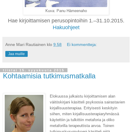
Kuva: Panu Hämeenaho
Hae kirjoittamisen perusopintoihin 1.–31.10.2015.
Hakuohjeet
Anne Mari Rautiainen
klo
9.58
Ei kommentteja:
Jaa muille
tiistai 15. syyskuuta 2015
Kohtaamisia tutkimusmatkalla
Elokuussa julkaistu kirjoittamisen alan
väitöskirjani käsitteli psykoosia sairastavien
kirjallisuusterapiaa. Erityisesti keskityin
siihen, miten kirjallisuusterapiaryhmässä
käytettiin ja tulkittiin metaforia ja oliko
metaforilla terapeuttista arvoa. Toinen
tutkimuskysymykseni käsitteli niitä