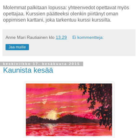
Molemmat palkitaan lopussa: yhteenvedot opettavat myös
opettajaa. Kurssien päätteeksi olenkin piirtänyt oman
oppimisen karttani, joka tarkentuu kurssi kurssilta.
Anne Mari Rautiainen
klo
13.29
Ei kommentteja:
Jaa muille
keskiviikko 17. kesäkuuta 2015
Kaunista kesää