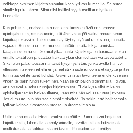
vaikkapa avoimen kirjoittajankoulutuksen lyriikan kursseilla. Se antaa
sinulle lopulta äänen. Siinä olisi kylliksi syytä osallistua lyriikan
kursseille.
Kun pohtimis-, analyysi- ja runon kirjoittamistehtäviä on samassa
opintojaksossa, seuraa usein, että älyn vaihe jää vaikuttamaan runon
kirjoitusprosessiin. Tällöin runo näyttäytyy älyä puhuttelevana, tunnetta
vajaasti. Runoista on toki moneen lähtöön, mutta lukija tunnistaa
tasapainoisen runon. Se miellyttää häntä. Opiskelija on toisinaan sokea
omalle tekstilleen ja saattaa kaivata yksinolemiseltaan vertaispalautetta.
Siksi olen palautteessani antanut kysymyslistan, jonka avulla hän voi -
ollessaan itselleen rehellinen ja realisti - saada runoonsa etäisyyttä ja itse
tunnistaa kehitettävät kohdat. Kysymyslistan tavoitteena ei ole kyseisen
yhden tai parin runon tukeminen, vaan se on paljon pidemmällä. Toivon,
että opiskelija jatkaa runojen kirjoittamista. Ei ole kyse siitä mikä on
opiskelijan tämän hetken tilanne, vaan mitä hän voi saavuttaa jatkossa.
Jos ei muuta, niin hän saa elämälle sisältöä. Ja sekin, että hallitsemalla
lyriikan keinoja rikastetaan proosa- ja draamailmaisua.
Uutta tietoa muodostetaan omaksutun päälle. Runoutta voi harjoittaa
kirjoittamalla, lukemalla ja analysoimalla, arvottamalla ja kritisoimalla,
osallistumalla ja kohtaamalla eri tavoin. Runouden taju kehittyy