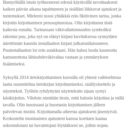
Iltamyöhällä istuin työhuoneeni edessä käytävällä tavoittaakseni
kaiken päivän aikana tapahtuneen ja sisälläni liikkuvat ajatukset ja
tuntemukset. Mieleeni nousi yhtäkkiä eräs fiktiivinen tarina, jonka
kirjoitin kirjoittamisen perusopinnoissa. Olin kirjoittanut tästä
kaikesta ennalta. Tarinassani väkivallattomuuden symboliksi
rakentui puu, joka nyt on elänyt kirjani kuvituksessa synnyttäen
äärettömän kauniin installaation kirjani julkaisutilaisuuteen.
Puuinstallaation loi eräs asiakkaani. Hän halusi luoda kauneutta
kannanottona lähisuhdeväkivaltaa vastaan ja ymmärryksen
lisäämiseksi.
Syksyllä 2014 tietokirjoittamisen kurssilla oli yhtenä vaihtoehtona
laatia suunnitelma tietokirjan kirjoittamiseksi, sisällysluettelo ja
näyteteksti. Työhön ryhdyttyäni näytetekstin sijaan syntyi
käsikirjoitus. Vihdoin nimittäin tiesin, mitä halusin kirjoittaa ja millä
tavalla. Olin innoissani ja huomasin kirjoittamisen jälleen
palvelevan itseäni. Kirjoittamalla aiheesta ajatukseni jäsentyivät.
Keskustelin moninaisten ajatusteni kanssa koettaen kaataa
uskomuksiani tai havaintojani löytääkseni ne, joihin nojata.