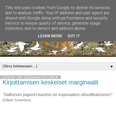
This site uses cookies from Google to deliver its services
and to analyze traffic. Your IP address and user-agent are
shared with Google along with performance and security
metrics to ensure quality of service, generate usage
statistics, and to detect and address abuse.
LEARN MORE
GOT IT
▼
tiistai 15. joulukuuta 2015
Kirjoittamisen keskeiset marginaalit
”Valkoisen paperin kammo on inspiraation idioottikaksonen”
(Gilbert Sorrentino)