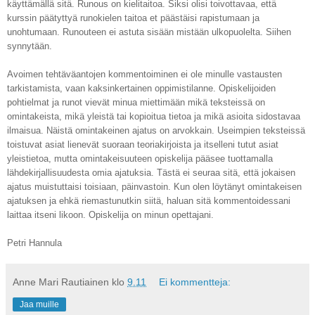
käyttämällä sitä. Runous on kielitaitoa. Siksi olisi toivottavaa, että
kurssin päätyttyä runokielen taitoa et päästäisi rapistumaan ja
unohtumaan. Runouteen ei astuta sisään mistään ulkopuolelta. Siihen
synnytään.
Avoimen tehtäväantojen kommentoiminen ei ole minulle vastausten
tarkistamista, vaan kaksinkertainen oppimistilanne. Opiskelijoiden
pohtielmat ja runot vievät minua miettimään mikä teksteissä on
omintakeista, mikä yleistä tai kopioitua tietoa ja mikä asioita sidostavaa
ilmaisua. Näistä omintakeinen ajatus on arvokkain. Useimpien teksteissä
toistuvat asiat lienevät suoraan teoriakirjoista ja itselleni tutut asiat
yleistietoa, mutta omintakeisuuteen opiskelija pääsee tuottamalla
lähdekirjallisuudesta omia ajatuksia. Tästä ei seuraa sitä, että jokaisen
ajatus muistuttaisi toisiaan, päinvastoin. Kun olen löytänyt omintakeisen
ajatuksen ja ehkä riemastunutkin siitä, haluan sitä kommentoidessani
laittaa itseni likoon. Opiskelija on minun opettajani.
Petri Hannula
Anne Mari Rautiainen
klo
9.11
Ei kommentteja:
Jaa muille