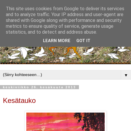
This site uses cookies from Google to deliver its services
and to analyze traffic. Your IP address and user-agent are
shared with Google along with performance and security
metrics to ensure quality of service, generate usage
statistics, and to detect and address abuse.
LEARN MORE
GOT IT
▼
keskiviikko 26. kesäkuuta 2013
Kesätauko