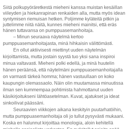
Siitä polkupyöräretkestä mieheni kanssa muistan kesäillan
viileyden ja hiekanrapinan renkaiden alla, mutta myös idean
syntymisen riemuisan hetken. Poljimme kyläteitä pitkin ja
juttelimme niitä näitä, kunnes mieheni mainitsi, että eräs
hänen tuttavansa on pumppuasemanhoitaja.
– Minun seuraava näytelmä kertoo
pumppuasemanhoitajasta, minä hihkaisin välittömästi.
En ollut aktiivisesti miettinyt uuden näytelmän
kirjoittamista, mutta jostain syystä tuo yksi sana inspiroi
minua valtavasti. Mieheni polki edellä, ja minä huutelin
hänen peräänsä, että näytelmäni pumppuasemanhoitajalla
on varmasti tärkeä homma; hänen vastuullaan on koko
kaupungin olemassaolo. Näin olin muutamassa minuutissa
ilman sen kummempaa pohtimista hahmottanut uuden
käsikirjoitukseni lähtöasetelman. Kuvat, ajatukset ja ideat
sinkoilivat päässäni.
Seuraavien viikkojen aikana keskityin puutarhatöihin,
mutta pumppuasemanhoitaja oli jo tullut pysyvästi mukaani.
Koska en halunnut kirjoittaa monologia, aloin kehitellä