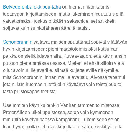
Belvederenbarokkipuurtaha
on hieman liian kaunis
tuottavaan kirjoittamiseen, mutta lukeminen muuttuu siellä
vaivattomaksi, joskus pitkätkin saksankieliset artikkelit
soljuvat kuin suihkulähteen äärellä istuisi.
Schönbrunnin
valtavat maisemapuutarhat sopivat yllättävän
hyvin kirjoittamiseen: pieni maastotoimistoksi kutsumani
paikka on siellä jalavan alla. Kuvaavaa on, että kävin ensin
puiston pienemmässä osassa. Mieleni ei ehkä silloin vielä
ollut avoin niille avarille, silmää kuljetteleville näkymille,
mitä Schönbrunnin linnan mailla avautuu. Aivossa tapahtui
jotain, kun huomasin, että olin käyttänyt vain toista puolta
tästä puistokapasiteetista.
Useimmiten käyn kuitenkin Vanhan tammen toimistossa
Prater Alleen ulkoilupuistossa, se on vain kymmenen
minuutin kävelyn päässä kämpältäni. Lukemiseen se on
liian hyvä, mutta siellä voi kirjoittaa pitkään, keskittyä, olla