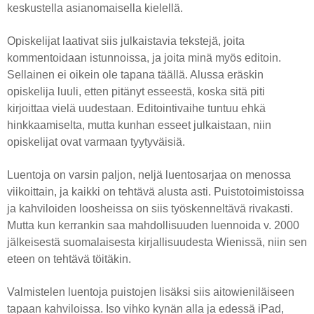
keskustella asianomaisella kielellä.
Opiskelijat laativat siis julkaistavia tekstejä, joita
kommentoidaan istunnoissa, ja joita minä myös editoin.
Sellainen ei oikein ole tapana täällä. Alussa eräskin
opiskelija luuli, etten pitänyt esseestä, koska sitä piti
kirjoittaa vielä uudestaan. Editointivaihe tuntuu ehkä
hinkkaamiselta, mutta kunhan esseet julkaistaan, niin
opiskelijat ovat varmaan tyytyväisiä.
Luentoja on varsin paljon, neljä luentosarjaa on menossa
viikoittain, ja kaikki on tehtävä alusta asti. Puistotoimistoissa
ja kahviloiden loosheissa on siis työskenneltävä rivakasti.
Mutta kun kerrankin saa mahdollisuuden luennoida v. 2000
jälkeisestä suomalaisesta kirjallisuudesta Wienissä, niin sen
eteen on tehtävä töitäkin.
Valmistelen luentoja puistojen lisäksi siis aitowieniläiseen
tapaan kahviloissa. Iso vihko kynän alla ja edessä iPad,