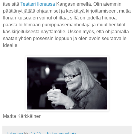
itse sitä
Teatteri Ilonassa
Kangasniemellä. Olin aiemmin
päättänyt jättää ohjaamiset ja keskittyä kirjoittamiseen, mutta
Ilonan kutsua en voinut ohittaa, sillä on todella hienoa
päästä loihtimaan pumppuasemanhoitaja ja muut henkilöt
käsikirjoituksesta näyttämölle. Uskon myös, että ohjaamalla
saatan yhden prosessin loppuun ja olen avoin seuraavalle
idealle.
Marita Kärkkäinen
Unknown
klo
17.13
Ei kommentteja: