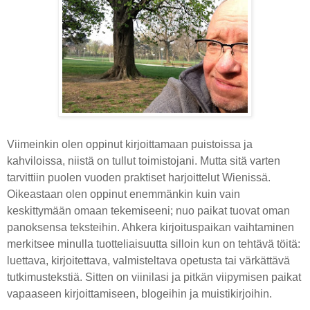
Viimeinkin olen oppinut kirjoittamaan puistoissa ja
kahviloissa, niistä on tullut toimistojani. Mutta sitä varten
tarvittiin puolen vuoden praktiset harjoittelut Wienissä.
Oikeastaan olen oppinut enemmänkin kuin vain
keskittymään omaan tekemiseeni; nuo paikat tuovat oman
panoksensa teksteihin. Ahkera kirjoituspaikan vaihtaminen
merkitsee minulla tuotteliaisuutta silloin kun on tehtävä töitä:
luettava, kirjoitettava, valmisteltava opetusta tai värkättävä
tutkimustekstiä. Sitten on viinilasi ja pitkän viipymisen paikat
vapaaseen kirjoittamiseen, blogeihin ja muistikirjoihin.