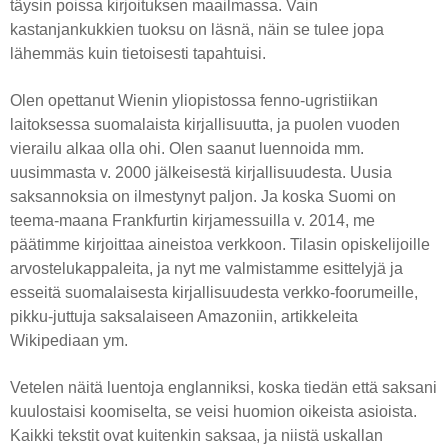
täysin poissa kirjoituksen maailmassa. Vain
kastanjankukkien tuoksu on läsnä, näin se tulee jopa
lähemmäs kuin tietoisesti tapahtuisi.
Olen opettanut Wienin yliopistossa fenno-ugristiikan
laitoksessa suomalaista kirjallisuutta, ja puolen vuoden
vierailu alkaa olla ohi. Olen saanut luennoida mm.
uusimmasta v. 2000 jälkeisestä kirjallisuudesta. Uusia
saksannoksia on ilmestynyt paljon. Ja koska Suomi on
teema-maana Frankfurtin kirjamessuilla v. 2014, me
päätimme kirjoittaa aineistoa verkkoon. Tilasin opiskelijoille
arvostelukappaleita, ja nyt me valmistamme esittelyjä ja
esseitä suomalaisesta kirjallisuudesta verkko-foorumeille,
pikku-juttuja saksalaiseen Amazoniin, artikkeleita
Wikipediaan ym.
Vetelen näitä luentoja englanniksi, koska tiedän että saksani
kuulostaisi koomiselta, se veisi huomion oikeista asioista.
Kaikki tekstit ovat kuitenkin saksaa, ja niistä uskallan