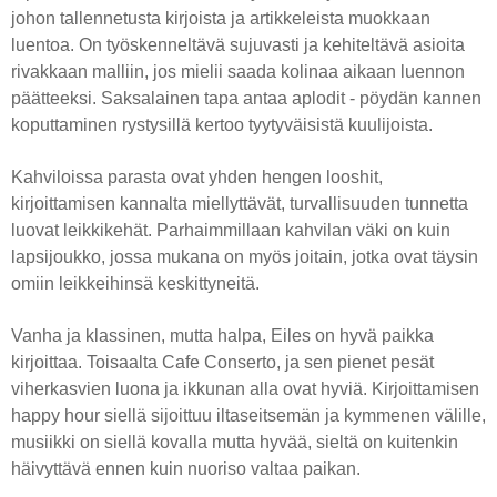
johon tallennetusta kirjoista ja artikkeleista muokkaan
luentoa. On työskenneltävä sujuvasti ja kehiteltävä asioita
rivakkaan malliin, jos mielii saada kolinaa aikaan luennon
päätteeksi. Saksalainen tapa antaa aplodit - pöydän kannen
koputtaminen rystysillä kertoo tyytyväisistä kuulijoista.
Kahviloissa parasta ovat yhden hengen looshit,
kirjoittamisen kannalta miellyttävät, turvallisuuden tunnetta
luovat leikkikehät. Parhaimmillaan kahvilan väki on kuin
lapsijoukko, jossa mukana on myös joitain, jotka ovat täysin
omiin leikkeihinsä keskittyneitä.
Vanha ja klassinen, mutta halpa, Eiles on hyvä paikka
kirjoittaa. Toisaalta Cafe Conserto, ja sen pienet pesät
viherkasvien luona ja ikkunan alla ovat hyviä. Kirjoittamisen
happy hour siellä sijoittuu iltaseitsemän ja kymmenen välille,
musiikki on siellä kovalla mutta hyvää, sieltä on kuitenkin
häivyttävä ennen kuin nuoriso valtaa paikan.