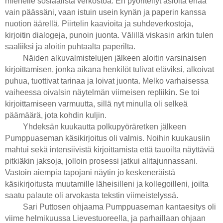
miehelle sosiaalista verkostoa. En pyöritellyt asioita enää
vain päässäni, vaan istuin usein kynän ja paperin kanssa
nuotion äärellä. Piirtelin kaavioita ja suhdeverkostoja,
kirjoitin dialogeja, punoin juonta. Välillä viskasin arkin tulen
saaliiksi ja aloitin puhtaalta paperilta.
Näiden alkuvalmistelujen jälkeen aloitin varsinaisen
kirjoittamisen, jonka aikana henkilöt tulivat eläviksi, alkoivat
puhua, tuottivat tarinaa ja loivat juonta. Melko varhaisessa
vaiheessa oivalsin näytelmän viimeisen repliikin. Se toi
kirjoittamiseen varmuutta, sillä nyt minulla oli selkeä
päämäärä, jota kohdin kuljin.
Yhdeksän kuukautta polkupyöräretken jälkeen
Pumppuaseman käsikirjoitus oli valmis. Noihin kuukausiin
mahtui sekä intensiivistä kirjoittamista että tauoilta näyttäviä
pitkiäkin jaksoja, jolloin prosessi jatkui alitajunnassani.
Vastoin aiempia tapojani näytin jo keskeneräistä
käsikirjoitusta muutamille läheisilleni ja kollegoilleni, joilta
saatu palaute oli arvokasta tekstin viimeistelyssä.
Sari Puttosen ohjaama Pumppuaseman kantaesitys oli
viime helmikuussa Lievestuoreella, ja parhaillaan ohjaan