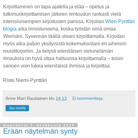
Kirjoittaminen on tapa ajatella ja elää – opetus ja
tutkimuskirjoittamisen jälkeen rentoudun rankasti vielä
intensiivisempien kirjoitusten parissa. Kirjoitan
Wien-Pynttäri
blogia
aika innostuneena, koska työstän siinä omaa
Wieniäni. Syvennän täällä oloani kirjoittamalla. Kirjoitan
myös aika paljon yksityisistä kokemuksistani eri aiheisiin
muistikirjoihin. Ja tietysti wieniläisen sielunelämän
ilmauksia on hyvä ottaa haltuunsa kirjoittamalla – toisin
sanoen voin lukea wieniläisiä ihmisiä ja kirjoittaa.
Risto Niemi-Pynttäri
Anne Mari Rautiainen
klo
14.13
Ei kommentteja:
Jaa muille
maanantai 3. kesäkuuta 2013
Erään näytelmän synty