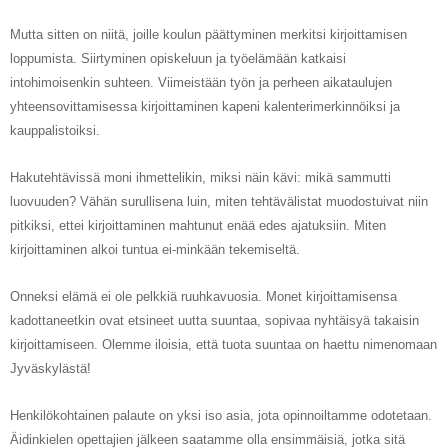
Mutta sitten on niitä, joille koulun päättyminen merkitsi kirjoittamisen
loppumista. Siirtyminen opiskeluun ja työelämään katkaisi
intohimoisenkin suhteen. Viimeistään työn ja perheen aikataulujen
yhteensovittamisessa kirjoittaminen kapeni kalenterimerkinnöiksi ja
kauppalistoiksi.
Hakutehtävissä moni ihmettelikin, miksi näin kävi: mikä sammutti
luovuuden? Vähän surullisena luin, miten tehtävälistat muodostuivat niin
pitkiksi, ettei kirjoittaminen mahtunut enää edes ajatuksiin. Miten
kirjoittaminen alkoi tuntua ei-minkään tekemiseltä.
Onneksi elämä ei ole pelkkiä ruuhkavuosia. Monet kirjoittamisensa
kadottaneetkin ovat etsineet uutta suuntaa, sopivaa nyhtäisyä takaisin
kirjoittamiseen. Olemme iloisia, että tuota suuntaa on haettu nimenomaan
Jyväskylästä!
Henkilökohtainen palaute on yksi iso asia, jota opinnoiltamme odotetaan.
Äidinkielen opettajien jälkeen saatamme olla ensimmäisiä, jotka sitä