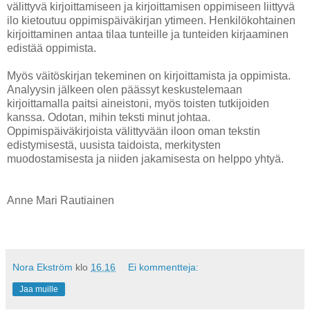
välittyvä kirjoittamiseen ja kirjoittamisen oppimiseen liittyvä
ilo kietoutuu oppimispäiväkirjan ytimeen. Henkilökohtainen
kirjoittaminen antaa tilaa tunteille ja tunteiden kirjaaminen
edistää oppimista.
Myös väitöskirjan tekeminen on kirjoittamista ja oppimista.
Analyysin jälkeen olen päässyt keskustelemaan
kirjoittamalla paitsi aineistoni, myös toisten tutkijoiden
kanssa. Odotan, mihin teksti minut johtaa.
Oppimispäiväkirjoista välittyvään iloon oman tekstin
edistymisestä, uusista taidoista, merkitysten
muodostamisesta ja niiden jakamisesta on helppo yhtyä.
Anne Mari Rautiainen
Nora Ekström
klo
16.16
Ei kommentteja:
Jaa muille