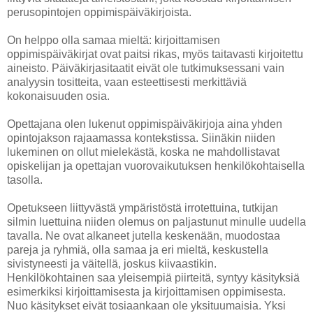
perusopintojen oppimispäiväkirjoista.
On helppo olla samaa mieltä: kirjoittamisen
oppimispäiväkirjat ovat paitsi rikas, myös taitavasti kirjoitettu
aineisto. Päiväkirjasitaatit eivät ole tutkimuksessani vain
analyysin tositteita, vaan esteettisesti merkittäviä
kokonaisuuden osia.
Opettajana olen lukenut oppimispäiväkirjoja aina yhden
opintojakson rajaamassa kontekstissa. Siinäkin niiden
lukeminen on ollut mielekästä, koska ne mahdollistavat
opiskelijan ja opettajan vuorovaikutuksen henkilökohtaisella
tasolla.
Opetukseen liittyvästä ympäristöstä irrotettuina, tutkijan
silmin luettuina niiden olemus on paljastunut minulle uudella
tavalla. Ne ovat alkaneet jutella keskenään, muodostaa
pareja ja ryhmiä, olla samaa ja eri mieltä, keskustella
sivistyneesti ja väitellä, joskus kiivaastikin.
Henkilökohtainen saa yleisempiä piirteitä, syntyy käsityksiä
esimerkiksi kirjoittamisesta ja kirjoittamisen oppimisesta.
Nuo käsitykset eivät tosiaankaan ole yksituumaisia. Yksi