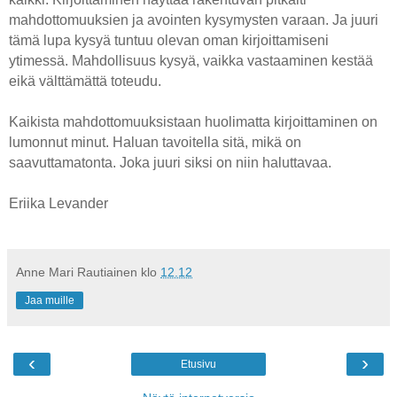
mahdottomuuksien ja avointen kysymysten varaan. Ja juuri
tämä lupa kysyä tuntuu olevan oman kirjoittamiseni
ytimessä. Mahdollisuus kysyä, vaikka vastaaminen kestää
eikä välttämättä toteudu.
Kaikista mahdottomuuksistaan huolimatta kirjoittaminen on
lumonnut minut. Haluan tavoitella sitä, mikä on
saavuttamatonta. Joka juuri siksi on niin haluttavaa.
Eriika Levander
Anne Mari Rautiainen
klo
12.12
Jaa muille
‹
›
Etusivu