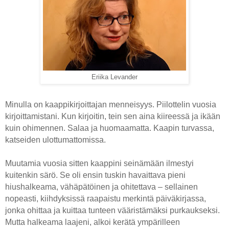
Eriika Levander
Minulla on kaappikirjoittajan menneisyys. Piilottelin vuosia
kirjoittamistani. Kun kirjoitin, tein sen aina kiireessä ja ikään
kuin ohimennen. Salaa ja huomaamatta. Kaapin turvassa,
katseiden ulottumattomissa.
Muutamia vuosia sitten kaappini seinämään ilmestyi
kuitenkin särö. Se oli ensin tuskin havaittava pieni
hiushalkeama, vähäpätöinen ja ohitettava – sellainen
nopeasti, kiihdyksissä raapaistu merkintä päiväkirjassa,
jonka ohittaa ja kuittaa tunteen vääristämäksi purkaukseksi.
Mutta halkeama laajeni, alkoi kerätä ympärilleen