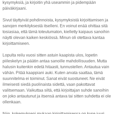
kysymyksiä, ja kirjoitin yhä useammin ja pidempään
päiväkirjaani.
Sivut täyttyivät pohdinnoista, kysymyksistä kirjoittamisen ja
sanojen merkityksestä itselleni. En voinut enää ohittaa sitä
tosiasiaa, että tämä toteutumaton, kielletty kaipaus sanoihin
näytti olevan kaiken keskiössä. Minun oli otettava kantaa
kirjoittamiseen.
Lopulta reilu vuosi sitten astuin kaapista ulos, lopetin
piileskelyn ja päätin antaa sanoille mahdollisuuden. Mutta
halusin kuitenkin edetä hitaasti, tunnustellen. Antautua vain
vähän. Pitää kaappiani auki. Kuten arvata saattaa, tämä
suunnitelma ei toiminut. Sanat eivät suostuneet. Ne eivät
ilmeisesti siedä puolinaista sidettä, vaan pakottavat
valitsemaan. Vaikuttaa siltä, että kirjoittajan suhde sanoihin
on joko antautunut ja itsensä antava tai sitten suhdetta ei ole
ollenkaan.
Niin, kokemukseni mukaan kirjoittamisessa on kyse juuri