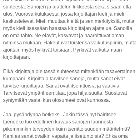
suhteesta. Sanojen ja ajattelun liikkeestä sekä sisään että
ulos. Vuorovaikutuksesta, jossa kirjoittajan kieli ja mieli
keskustelevat. Mieli muuttaa kieltä ja sen merkityksiä, mutta
myös kieli itsessään haastaa kirjoittajan ajattelua. Sanoilla
on oma tahto. Ne elävät, kasvavat ja haaroittuvat oman
rytminsä mukaan. Hakeutuvat toistensa vaikutuspiiriin, mutta
ajoittain myös hylkivät toisiaan. Pyrkivät vaikuttamaan
kirjoittajaan.
Eikä kirjoittaja ole tässä suhteessa mitenkään tasavertainen
kumppani. Kirjoittaja tarvitsee sanoja, mutta sanat eivät
tarvitse kirjoittajaa. Sanat ovat itseriittoisia ja vaativia.
Tarvitsevat ympärilleen tilaa, jopa hiljaisuutta. Suostuvat
syntymään vasta, kun olosuhteet ovat kunnossa.
Jaa, pysähdynpä hetkeksi. Jokin tässä nyt häiritsee.
Lieneekö tuo edellinen kuvaus sanojen luonnosta
pikemminkin terveyden kuin itseriittoisuuden määritelmä?
Kenties sanat ovatkin vapaita ja itsetuntoisia? Ehkä oma