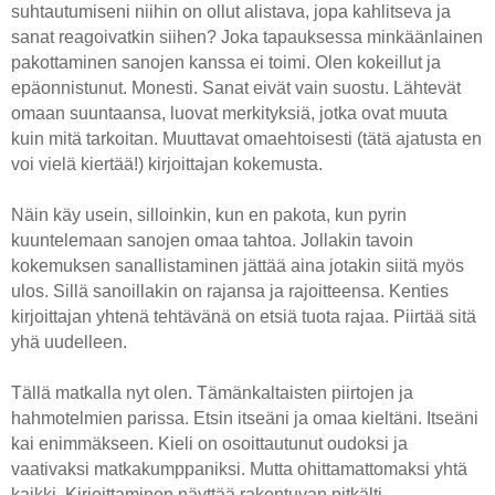
suhtautumiseni niihin on ollut alistava, jopa kahlitseva ja
sanat reagoivatkin siihen? Joka tapauksessa minkäänlainen
pakottaminen sanojen kanssa ei toimi. Olen kokeillut ja
epäonnistunut. Monesti. Sanat eivät vain suostu. Lähtevät
omaan suuntaansa, luovat merkityksiä, jotka ovat muuta
kuin mitä tarkoitan. Muuttavat omaehtoisesti (tätä ajatusta en
voi vielä kiertää!) kirjoittajan kokemusta.
Näin käy usein, silloinkin, kun en pakota, kun pyrin
kuuntelemaan sanojen omaa tahtoa. Jollakin tavoin
kokemuksen sanallistaminen jättää aina jotakin siitä myös
ulos. Sillä sanoillakin on rajansa ja rajoitteensa. Kenties
kirjoittajan yhtenä tehtävänä on etsiä tuota rajaa. Piirtää sitä
yhä uudelleen.
Tällä matkalla nyt olen. Tämänkaltaisten piirtojen ja
hahmotelmien parissa. Etsin itseäni ja omaa kieltäni. Itseäni
kai enimmäkseen. Kieli on osoittautunut oudoksi ja
vaativaksi matkakumppaniksi. Mutta ohittamattomaksi yhtä
kaikki. Kirjoittaminen näyttää rakentuvan pitkälti