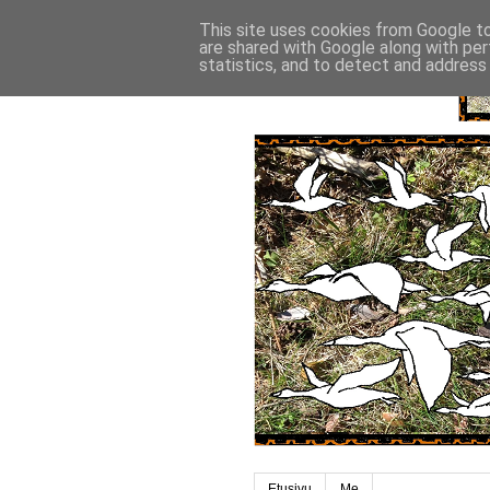
This site uses cookies from Google to 
are shared with Google along with per
statistics, and to detect and address
Etusivu
Me