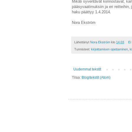
Mikäli syventävät kiinnostavat, kan
pääsyvaatimuksiin ja eri reitteihin
haku päättyy 1.4.
2014.
Nora Ekström
Lähettänyt
Nora Ekström
klo
14.03
Ei
Tunnisteet:
kirjoittamisen opettaminen
,
k
Uudemmat tekstit
Tilaa:
Blogitekstit (Atom)