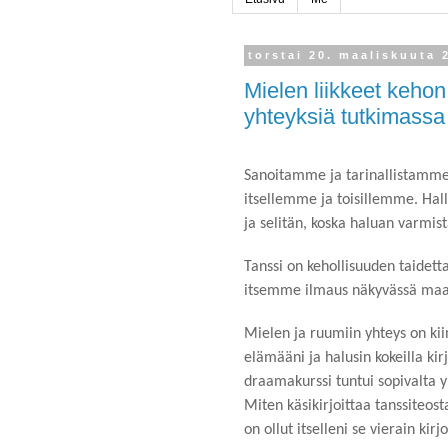
torstai 20. maaliskuuta 
Mielen liikkeet kehon 
yhteyksiä tutkimassa
Sanoitamme ja tarinallistamm
itsellemme ja toisillemme. Hal
ja selitän, koska haluan varmi
Tanssi on kehollisuuden taidett
itsemme ilmaus näkyvässä maa
Mielen ja ruumiin yhteys on kii
elämääni ja halusin kokeilla kir
draamakurssi tuntui sopivalta 
Miten käsikirjoittaa tanssiteost
on ollut itselleni se vierain kirj