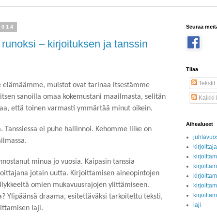
2014
Seuraa meit
runoksi – kirjoituksen ja tanssin
Tilaa
Tekstit
e elämäämme, muistot ovat tarinaa itsestämme
litsen sanoilla omaa kokemustani maailmasta, selitän
Kaikki
staa, että toinen varmasti ymmärtää minut oikein.
Aihealueet
a. Tanssiessa ei puhe hallinnoi. Kehomme liike on
juhlavuo
ilmassa.
kirjoittaj
kirjoitt
nnostanut minua jo vuosia. Kaipasin tanssia
kirjoitt
joittajana jotain uutta. Kirjoittamisen aineopintojen
kirjoitta
yllykkeeltä omien mukavuusrajojen ylittämiseen.
kirjoitta
kirjoitta
a? Ylipäänsä draama, esitettäväksi tarkoitettu teksti,
laji
oittamisen laji.