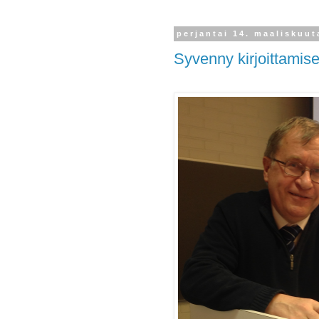
perjantai 14. maaliskuut
Syvenny kirjoittamis