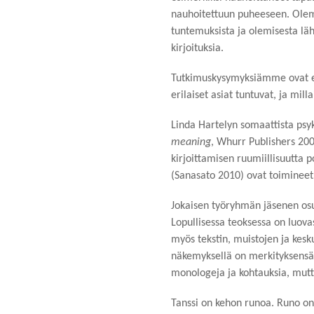
nauhoitettuun puheeseen. Ole
tuntemuksista ja olemisesta läh
kirjoituksia.
Tutkimuskysymyksiämme ovat esi
erilaiset asiat tuntuvat, ja mi
Linda Hartelyn
somaattista psyk
meaning
, Whurr Publishers 20
kirjoittamisen ruumiillisuutta p
(Sanasato 2010) ovat toimineet 
Jokaisen työryhmän jäsenen osu
Lopullisessa teoksessa on luova
myös tekstin, muistojen ja kesk
näkemyksellä on merkityksensä.
monologeja ja kohtauksia, mut
Tanssi on kehon runoa. Runo on 