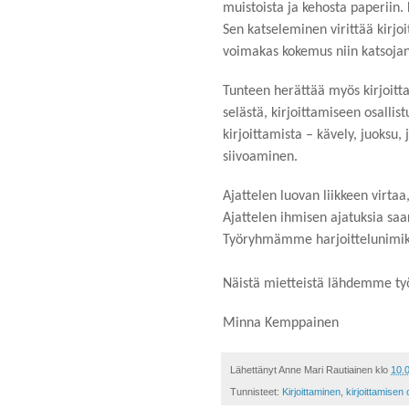
muistoista ja kehosta paperiin.
Sen katseleminen virittää kirjoi
voimakas kokemus niin katsojan
Tunteen herättää myös kirjoittam
selästä, kirjoittamiseen osallis
kirjoittamista – kävely, juoksu,
siivoaminen.
Ajattelen luovan liikkeen virta
Ajattelen ihmisen ajatuksia saar
Työryhmämme harjoittelunimikin
Näistä mietteistä lähdemme työ
Minna Kemppainen
Lähettänyt
Anne Mari Rautiainen
klo
10.
Tunnisteet:
Kirjoittaminen
,
kirjoittamisen