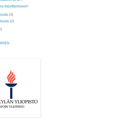
y kirjoittamiseen!
kuuta
(3)
ikuuta
(2)
2)
MISEN