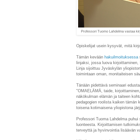
Professori Tuomo Lahdelma vastaa kirjo
Opiskelijat usein kysyvät, mitä kir
Tämän kevään
hakuilmoituksessa
s
linjaksi, jossa luova kirjoittaminen
Linja sijoittuu Jyväskylän yliopisto
toimintaan oman, monitaiteisen sä
Tänään pidettävä seminaari edusta
"OMAELÄMÄ,
taide, kirjoittamin
näkökulman elämän ja taiteen kohta
pedagogien roolista kaiken tämän ke
toisena kotimaisena yliopistona järj
Professori Tuoma Lahdelma puhui 
luonteesta. Kirjoittamisen tutkimuks
terveyttä ja hyvinvointia lisäävän 