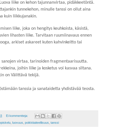
 Luova liike on kehon tajunnanvirtaa, pidäkkeetöntä.
ttajankin tunnekehon, minulle tanssi on ollut aina
a kuin liikkujanakin.
isen liike, joka on hengitys keuhkoista, käsistä,
tuvien lihasten liike. Tarvitaan ruumiinavaus ennen
 jooga, arkiset askareet kuten kahvinkeitto tai
a, sanojen virtaa, tarinoiden fragmentaarisuutta.
ekkeina, joihin liike ja kosketus voi kasvaa siltana.
 on Välittävä tekijä.
stämään tanssia ja sanataidetta yhdistävää teosta.
03
Ei kommentteja:
 opiskelu
,
luovuus
,
poikkitaiteellisuus
,
tanssi