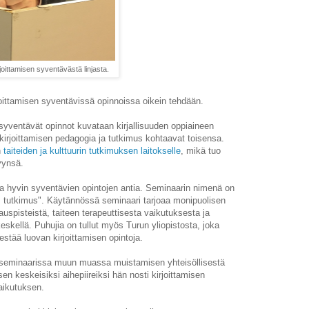
ittamisen syventävästä linjasta.
joittamisen syventävissä opinnoissa oikein tehdään.
yventävät opinnot kuvataan kirjallisuuden oppiaineen
, kirjoittamisen pedagogia ja tutkimus kohtaavat toisensa.
n
taiteiden ja kulttuurin tutkimuksen laitokselle
, mikä tuo
vynsä.
a hyvin syventävien opintojen antia. Seminaarin nimenä on
en, tutkimus". Käytännössä seminaari tarjoaa monipuolisen
uspisteistä, taiteen terapeuttisesta vaikutuksesta ja
skellä. Puhujia on tullut myös Turun yliopistosta, joka
estää luovan kirjoittamisen opintoja.
seminaarissa muun muassa muistamisen yhteisöllisestä
en keskeisiksi aihepiireiksi hän nosti kirjoittamisen
vaikutuksen.