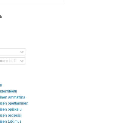
ä:
 kommentit
si
aidentiteetti
aminen ammattina
amisen opettaminen
misen opiskelu
misen prosessi
misen tutkimus