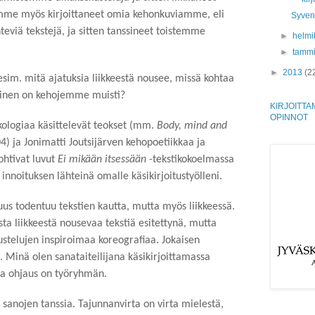
mme myös kirjoittaneet omia kehonkuviamme, eli
Syvenn
teviä tekstejä, ja sitten tanssineet toistemme
►
helmi
►
tamm
►
2013
(2
m. mitä ajatuksia liikkeestä nousee, missä kohtaa
llainen on kehojemme muisti?
KIRJOITTA
OPINNOT
ologiaa käsittelevät teokset (mm.
Body, mind and
04) ja
Jonimatti Joutsijärven
kehopoetiikkaa ja
ohtivat luvut
Ei mikään itsessään
-tekstikokoelmassa
innoituksen lähteinä omalle käsikirjoitustyölleni.
us todentuu tekstien kautta, mutta myös liikkeessä.
sta liikkeestä nousevaa tekstiä esitettynä, mutta
ustelujen inspiroimaa koreografiaa. Jokaisen
 Minä olen sanataiteilijana käsikirjoittamassa
ta ohjaus on työryhmän.
sanojen tanssia. Tajunnanvirta on virta mielestä,