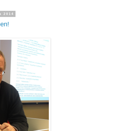
a 2014
een!