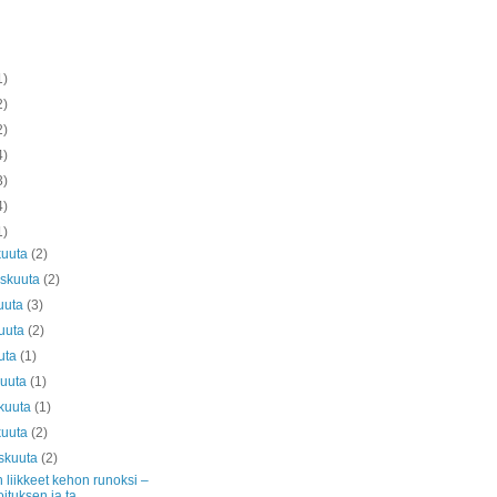
1)
2)
2)
4)
3)
4)
1)
kuuta
(2)
askuuta
(2)
uuta
(3)
kuuta
(2)
uta
(1)
kuuta
(1)
kuuta
(1)
kuuta
(2)
skuuta
(2)
 liikkeet kehon runoksi –
oituksen ja ta...