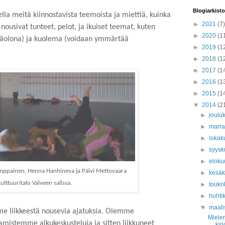
Blogiarkisto
la meitä kiinnostavista teemoista ja miettiä, kuinka
►
2021
(7)
in nousivat tunteet, pelot, ja ikuiset teemat, kuten
►
2020
(1
äolona) ja kuolema (voidaan ymmärtää
►
2019
(1
►
2018
(1
►
2017
(1
►
2016
(1
►
2015
(1
▼
2014
(2
►
joulu
►
marr
►
lokak
►
syys
►
eloku
Kemppainen, Henna Hanhineva ja Päivi Mettovaara
►
kesä
ulttuuritalo Valveen salissa.
►
touko
►
huhti
▼
maali
me liikkeestä nousevia ajatuksia. Olemme
Mielen
amistemme alkukeskusteluja ja sitten liikkuneet
kirj