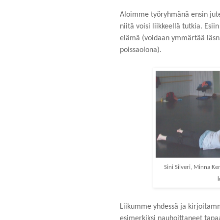
Aloimme työryhmänä ensin jutel
niitä voisi liikkeellä tutkia. Esi
elämä (voidaan ymmärtää läsn
poissaolona).
Sini Silveri, Minna 
k
Liikumme yhdessä ja kirjoitam
esimerkiksi nauhoittaneet tapa