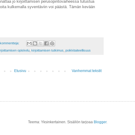
nattaa jo kirjoittamisen perusopintovaiheessa tutustua
, joita kulkemalla syventäviin voi päästä. Tämän kevään
 kommentteja:
irjoittamisen opiskelu
,
kirjoittamisen tutkimus
,
poikkitaiteellisuus
Etusivu
Vanhemmat tekstit
Teema: Yksinkertainen. Sisällön tarjoaa
Blogger
.