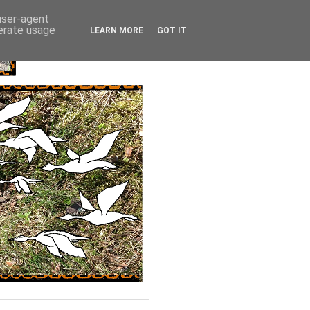
 user-agent
nerate usage
LEARN MORE
GOT IT