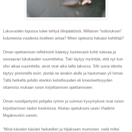
Lukuvuoden lopussa tulee tehtyä tilinpäätöstä. Millaisen “todistuksen”
kuluneesta vuodesta itselleen antaa? Miten opetusta haluaisi kehittää?
Oman opettamisen reflektointi kääntyy luontevasti kohti tulevaa ja
seuraavan lukukauden suunnittelua. Toki täytyy myöntää, että nyt kun
olisi aikaa suunnitella, aivot ovat aika lailla takussa. Silti uusia ideoita
täytyy pinnistellä esiin: pistää ne ainakin alulle ja hautumaan yli loman.
Tällä hetkellä pohdin etenkin kehollisuuden eli kinesteettisyyden
ottamista mukaan runon kirjoittamisen opettamiseen.
Oman runoilijantyöni pohjalta rytmin ja soinnun kysymykset ovat runon
kirjoittamisen taidon keskiössä. Aloitan opetukseni usein Vladimir
Majakovskin sanoin:
“Minä kävelen käsiäni heilutellen ja hiljakseen mumisten, vielä miltei