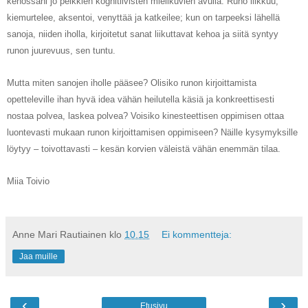
kehossani jo pelkkien kognitiivisten mielikuvien avulla. Runo liikkuu,
kiemurtelee, aksentoi, venyttää ja katkeilee; kun on tarpeeksi lähellä
sanoja, niiden iholla, kirjoitetut sanat liikuttavat kehoa ja siitä syntyy
runon juurevuus, sen tuntu.
Mutta miten sanojen iholle pääsee? Olisiko runon kirjoittamista
opetteleville ihan hyvä idea vähän heilutella käsiä ja konkreettisesti
nostaa polvea, laskea polvea? Voisiko kinesteettisen oppimisen ottaa
luontevasti mukaan runon kirjoittamisen oppimiseen? Näille kysymyksille
löytyy ‒ toivottavasti ‒ kesän korvien väleistä vähän enemmän tilaa.
Miia Toivio
Anne Mari Rautiainen
klo
10.15
Ei kommentteja:
Jaa muille
‹
›
Etusivu