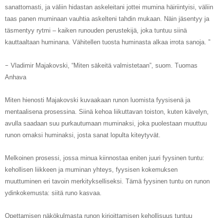
sanattomasti, ja väliin hidastan askeleitani jottei mumina häiriintyisi, väliin
taas panen muminaan vauhtia askelteni tahdin mukaan. Näin jäsentyy ja
täsmentyy rytmi ‒ kaiken runouden perustekijä, joka tuntuu siinä
kauttaaltaan huminana. Vähitellen tuosta huminasta alkaa irrota sanoja. ”
Vladimir Majakovski, “Miten säkeitä valmistetaan”, suom. Tuomas
‒
Anhava
Miten hienosti Majakovski kuvaakaan runon luomista fyysisenä ja
mentaalisena prosessina. Siinä kehoa liikuttavan toiston, kuten kävelyn,
avulla saadaan suu purkautumaan muminaksi, joka puolestaan muuttuu
runon omaksi huminaksi, josta sanat lopulta kiteytyvät.
Melkoinen prosessi, jossa minua kiinnostaa eniten juuri fyysinen tuntu:
kehollisen liikkeen ja muminan yhteys, fyysisen kokemuksen
muuttuminen eri tavoin merkitykselliseksi. Tämä fyysinen tuntu on runon
ydinkokemusta: siitä runo kasvaa.
Opettamisen näkökulmasta runon kirjoittamisen kehollisuus tuntuu