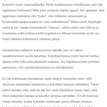
kuitenkin myös haasteelliselta. Miten kirjoittamisen kehollisuus voisi olla
oppimisen kohteena? Mitä siinä voitaisiin haluta oppia? Jos ajattelen, että
oppimisen kohteena olisi “tuntu”, niin millaisten prosessien ja
työskentelytapojen kautta se voisi mahdollistua? Miten runon kirjoittajat
voisivat siis saada kosketuksen “tuntuun”, siihen miten runo liikkuu ja
muotoutuu sekä kehossa että kognitiossa. Minua kiinnostaa myös se,
miten tällaista kokemusta voitaisiin jakaa.
Liikutaanhan sellaisen kokemuksen äärellä, jota on vaikea
sanallistamisen avulla tavoittaa. Kirjoittamisessa myös harvoin tuntuu
olevan keho kokonaisvaltaisesti mukana. Jos kirjoittava keho johonkin
asemoituu, niin sormityöskentelyyn ja niskakipuihin.
En ole kuitenkaan kertaakaan vielä vetänyt runotuntia siten, että
olisimme heilutelleet käsiämme ja kävelleet tempoa vaihdellen. Tämä
johtuu kenties siitä, että en ole itse vielä kirjoittanut runoa siten, että
olisin heilutellut käsiäni ja kävellyt tempoa vaihdellen. En ole kokenut
siihen tarvetta, koska kykenen tuntemaan runon liikkeet omassa