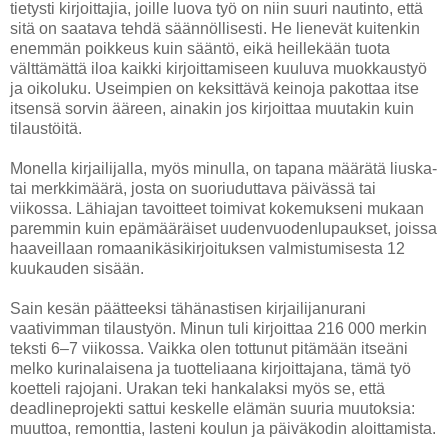
tietysti kirjoittajia, joille luova työ on niin suuri nautinto, että
sitä on saatava tehdä säännöllisesti. He lienevät kuitenkin
enemmän poikkeus kuin sääntö, eikä heillekään tuota
välttämättä iloa kaikki kirjoittamiseen kuuluva muokkaustyö
ja oikoluku. Useimpien on keksittävä keinoja pakottaa itse
itsensä sorvin ääreen, ainakin jos kirjoittaa muutakin kuin
tilaustöitä.
Monella kirjailijalla, myös minulla, on tapana määrätä liuska-
tai merkkimäärä, josta on suoriuduttava päivässä tai
viikossa. Lähiajan tavoitteet toimivat kokemukseni mukaan
paremmin kuin epämääräiset uudenvuodenlupaukset, joissa
haaveillaan romaanikäsikirjoituksen valmistumisesta 12
kuukauden sisään.
Sain kesän päätteeksi tähänastisen kirjailijanurani
vaativimman tilaustyön. Minun tuli kirjoittaa 216 000 merkin
teksti 6–7 viikossa. Vaikka olen tottunut pitämään itseäni
melko kurinalaisena ja tuotteliaana kirjoittajana, tämä työ
koetteli rajojani. Urakan teki hankalaksi myös se, että
deadlineprojekti sattui keskelle elämän suuria muutoksia:
muuttoa, remonttia, lasteni koulun ja päiväkodin aloittamista.