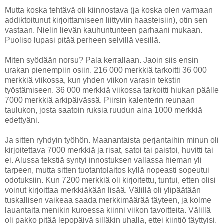
Mutta koska tehtävä oli kiinnostava (ja koska olen varmaan
addiktoitunut kirjoittamiseen liittyviin haasteisiin), otin sen
vastaan. Nielin lievän kauhuntunteen parhaani mukaan.
Puoliso lupasi pitää perheen selvillä vesillä.
Miten syödään norsu? Pala kerrallaan. Jaoin siis ensin
urakan pienempiin osiin. 216 000 merkkiä tarkoitti 36 000
merkkiä viikossa, kun yhden viikon varasin tekstin
työstämiseen. 36 000 merkkiä viikossa tarkoitti hiukan päälle
7000 merkkiä arkipäivässä. Piirsin kalenterin reunaan
taulukon, josta saatoin ruksia ruudun aina 1000 merkkiä
edettyäni.
Ja sitten ryhdyin työhön. Maanantaista perjantaihin minun oli
kirjoitettava 7000 merkkiä ja risat, satoi tai paistoi, huvitti tai
ei. Alussa tekstiä syntyi innostuksen vallassa hieman yli
tarpeen, mutta sitten tuotantolaitos kyllä nopeasti sopeutui
odotuksiin. Kun 7200 merkkiä oli kirjoitettu, tuntui, etten olisi
voinut kirjoittaa merkkiäkään lisää. Välillä oli ylipäätään
tuskallisen vaikeaa saada merkkimäärää täyteen, ja kolme
lauantaita menikin kuroessa kiinni viikon tavoitteita. Välillä
oli pakko pitää lepopäivä silläkin uhalla, ettei kiintiö täyttyisi.