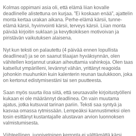
Kolmas oppimani asia oli, että elämä liian kovalle
deadlinelle alistettuna on kurjaa. ”Ei koskaan enää”, ajattelin
monta kertaa urakan aikana. Perhe-elämä kärsii, tunne-
elämä kärsii, hyvinvointi kärsii, terveys kärsii. Liian monta
päivää kirjoitin suklaan ja kevytkokiksen motivoivan ja
piristävän vaikutuksen alaisena.
Nyt kun teksti on palautettu (4 päivää ennen lopullista
deadlinea!) ja se on saanut tilaajan hyväksynnän, olen
vähitellen korjannut urakan aiheuttamia vahinkoja. Olen taas
katsellut ympärilleni, levännyt vähän, yrittänyt reagoida
johonkin muuhunkin kuin kalenterin reunan taulukkoon, joka
on kertonut edistymisestäni tai sen puutteesta.
Saan myös suurta iloa siitä, että seuraavalle kirjoitustyölleni
kukaan ei ole määrännyt deadlinea. On vain muutama
ajatus, jotka kutsuvat tarinan pariin. Teksti saa syntyä ja
kasvaa omassa rytmissään. Lempeäksi kannustimeksi olen
tosin esittänyt kustantajalle alustavan arvion luonnoksen
valmistumisesta.
Viihteellinen, juonivetoinen kerronta ei välttämättä kärsi