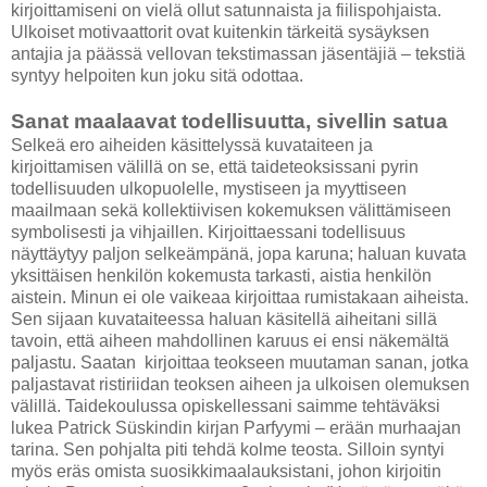
kirjoittamiseni on vielä ollut satunnaista ja fiilispohjaista.
Ulkoiset motivaattorit ovat kuitenkin tärkeitä sysäyksen
antajia ja päässä vellovan tekstimassan jäsentäjiä – tekstiä
syntyy helpoiten kun joku sitä odottaa.
Sanat maalaavat todellisuutta, sivellin satua
Selkeä ero aiheiden käsittelyssä kuvataiteen ja
kirjoittamisen välillä on se, että taideteoksissani pyrin
todellisuuden ulkopuolelle, mystiseen ja myyttiseen
maailmaan sekä kollektiivisen kokemuksen välittämiseen
symbolisesti ja vihjaillen. Kirjoittaessani todellisuus
näyttäytyy paljon selkeämpänä, jopa karuna; haluan kuvata
yksittäisen henkilön kokemusta tarkasti, aistia henkilön
aistein. Minun ei ole vaikeaa kirjoittaa rumistakaan aiheista.
Sen sijaan kuvataiteessa haluan käsitellä aiheitani sillä
tavoin, että aiheen mahdollinen karuus ei ensi näkemältä
paljastu. Saatan
kirjoittaa teokseen muutaman sanan, jotka
paljastavat ristiriidan teoksen aiheen ja ulkoisen olemuksen
välillä. Taidekoulussa opiskellessani saimme tehtäväksi
lukea Patrick Süskindin kirjan Parfyymi – erään murhaajan
tarina. Sen pohjalta piti tehdä kolme teosta. Silloin syntyi
myös eräs omista suosikkimaalauksistani, johon kirjoitin