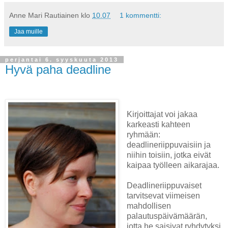
Anne Mari Rautiainen
klo
10.07
1 kommentti:
Jaa muille
perjantai 6. syyskuuta 2013
Hyvä paha deadline
Kirjoittajat voi jakaa
karkeasti kahteen
ryhmään:
deadlineriippuvaisiin ja
niihin toisiin, jotka eivät
kaipaa työlleen aikarajaa.
Deadlineriippuvaiset
tarvitsevat viimeisen
mahdollisen
palautuspäivämäärän,
jotta he saisivat ryhdytyksi