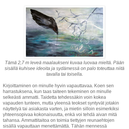
Tämä 2,7 m leveä maalaukseni kuvaa luovaa mieltä. Pään
sisällä kuhisee ideoita ja sydämessä on palo toteuttaa niitä
tavalla tai toisella.
Kirjoittaminen on minulle hyvin vapauttavaa. Koen sen
harrastuksena, kun taas taiteen tekeminen on minulle
selkeästi ammatti. Taidetta tehdessäkin voin kokea
vapauden tunteen, mutta yleensä teokset syntyvät jotakin
näyttelyä tai asiakasta varten, ja mietin silloin esimerkiksi
yhteensopivaa kokonaisuutta, enkä voi tehdä aivan mitä
tahansa. Ammattitaitoa on toimia tiettyjen reunaehtojen
sisällä vapauttaan menettämättä. Tähän mennessä