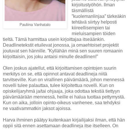
kirjoitustyöhön. Ilman
täsmällistä
”kuolemanlinjaa” tärkeäkin
tehtävä siirtyy helposti
Pauliina Vanhatalo
kiireellisempien tai
mieluisampien töiden
tieltä. Tämä harmittaa usein kirjoittajaa itseäänkin.
Deadlinetekstit etuilevat jonossa, ja omaehtoiset projektit
joutuvat sen hännille. ”Kyllähän minä sen suuren romaanin
kirjoittaisin, jos joku antaisi minulle deadlinen!”
Olen joskus ajatellut, että kirjoittamisen opintojen suurin
merkitys on se, että opinnot antavat deadlineja niitä
tarvitseville. Kun on virallinen päivämäärä, johon mennessä
novelli tulee palauttaa, tulee kirjoitettua novelli. Kun on
opiskelijaryhmä ja/tai ohjaaja, joka odottaa tekstiä tiettyyn
päivämäärään mennessä, heille ei halua tuottaa pettymystä.
Kun on aika, jolloin opinto-oikeus vanhenee, saa tehdyksi
ne vaativammatkin jaksot ajoissa.
Harva ihminen päätyy kuitenkaan kirjailijaksi ilman, että hän
oppii sitä ennen asettamaan deadlineja itse itselleen. On