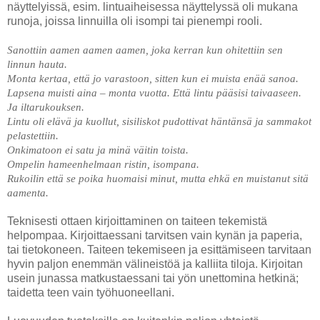
näyttelyissä, esim. lintuaiheisessa näyttelyssä oli mukana
runoja, joissa linnuilla oli isompi tai pienempi rooli.
Sanottiin aamen aamen aamen, joka kerran kun ohitettiin sen
linnun hauta.
Monta kertaa, että jo varastoon, sitten kun ei muista enää sanoa.
Lapsena muisti aina – monta vuotta. Että lintu pääsisi taivaaseen.
Ja iltarukouksen.
Lintu oli elävä ja kuollut, sisiliskot pudottivat häntänsä ja sammakot
pelastettiin.
Onkimatoon ei satu ja minä väitin toista.
Ompelin hameenhelmaan ristin, isompana.
Rukoilin että se poika huomaisi minut, mutta ehkä en muistanut sitä
aamenta.
Teknisesti ottaen kirjoittaminen on taiteen tekemistä
helpompaa. Kirjoittaessani tarvitsen vain kynän ja paperia,
tai tietokoneen. Taiteen tekemiseen ja esittämiseen tarvitaan
hyvin paljon enemmän välineistöä ja kalliita tiloja. Kirjoitan
usein junassa matkustaessani tai yön unettomina hetkinä;
taidetta teen vain työhuoneellani.