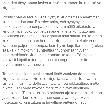
Ideoiden täytyi antaa laskeutua vähän, ennen kuin niistä voi
kirjoittaa.
Positiivinen yllätys oli, että pystyin kirjoittamaan enemmän
kuin olin odottanut. En edes usko, että syntynyt teksti oli
merkittävästi huonompaa kuin löyhemmällä aikataululla
kirjoittamani. Joku voi tietysti ajatella, että kohtuuttoman
deadlinen edessä on lupa kirjoittaa mitä sattuu, mutta oman
kokemukseni mukaan huonosti kirjoittaminen ei ole edes
kauhean paljon helpompaa kuin hyvin kirjoittaminen. (Lukija
saa kaikin mokomin suhteuttaa ”huonon” ja ”hyvän”
blogimerkinnän kirjoittajan normaalitasoon.) Päinvastoin,
laiskasti kirjoittaminen johtaa vain ongelmiin tekstin
myöhemmissä vaiheissa.
Toinen selkeästi havaitsemani ilmiö vaativan deadlinen
kirjoittamisessa olikin, ettei kirjoittaessa ole silloin varaa
virheisiin. On mahdollista viilata ja hioa pikkujuttuja, mutta
aikataulu ei anna myöten merkittäviin rakenteellisiin
muutoksiin. Tietoisuus tästä pakottaa ajattelemaan kirkkaasti
ja selkeästi, kun tekee tarinan suuria valintoja. Myös
houkutus kulkea tuttuja ja turvallisia reittejä on suuri.