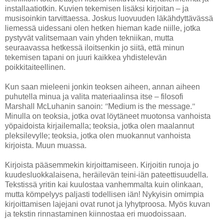
installaatiotkin. Kuvien tekemisen lisäksi kirjoitan – ja
musisoinkin tarvittaessa. Joskus luovuuden läkähdyttävässä
liemessä uidessani olen hetken hieman kade niille, jotka
pystyvät valitsemaan vain yhden tekniikan, mutta
seuraavassa hetkessä iloitsenkin jo siitä, että minun
tekemisen tapani on juuri kaikkea yhdistelevän
poikkitaiteellinen.
Kun saan mieleeni jonkin teoksen aiheen, annan aiheen
puhutella minua ja valita materiaalinsa itse – filosofi
Marshall McLuhanin sanoin:
"
Medium is the message
."
Minulla on teoksia, jotka ovat löytäneet muotonsa vanhoista
yöpaidoista kirjailemalla; teoksia, jotka olen maalannut
pleksilevylle; teoksia, jotka olen muokannut vanhoista
kirjoista. Muun muassa.
Kirjoista pääsemmekin kirjoittamiseen. Kirjoitin runoja jo
kuudesluokkalaisena, heräilevän teini-iän pateettisuudella.
Tekstissä yritin kai kuulostaa vanhemmalta kuin olinkaan,
mutta kömpelyys paljasti todellisen iän! Nykyisin omimpia
kirjoittamisen lajejani ovat runot ja lyhytproosa. Myös kuvan
ja tekstin rinnastaminen kiinnostaa eri muodoissaan.