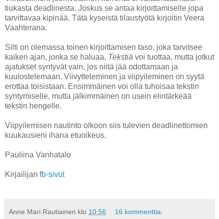
tiukasta deadlinesta. Joskus se antaa kirjoittamiselle jopa
tarvittavaa kipinää. Tätä kyseistä tilaustyötä kirjoitin Veera
Vaahterana.
Silti on olemassa toinen kirjoittamisen taso, joka tarvitsee
kaiken ajan, jonka se haluaa.
Tekstiä
voi tuottaa, mutta jotkut
ajatukset syntyvät vain, jos niitä jää odottamaan ja
kuulostelemaan. Viivytteleminen ja viipyileminen on syytä
erottaa toisistaan. Ensimmäinen voi olla tuhoisaa tekstin
syntymiselle, mutta jälkimmäinen on usein elintärkeää
tekstin hengelle.
Viipyilemisen nautinto olkoon siis tulevien deadlinettomien
kuukausieni ihana etuoikeus.
Pauliina Vanhatalo
Kirjailijan
fb-sivut
Anne Mari Rautiainen
klo
10.56
16 kommenttia: