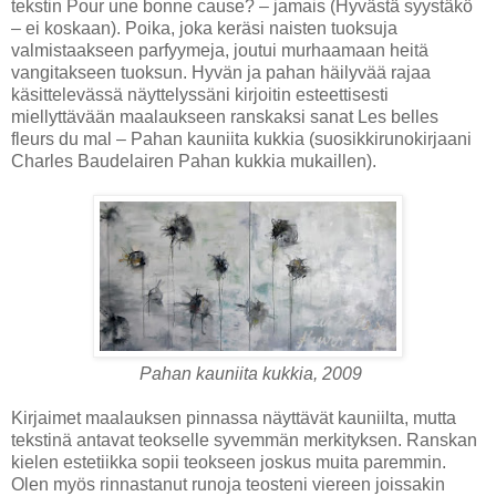
tekstin Pour une bonne cause? – jamais (Hyvästä syystäkö
– ei koskaan). Poika, joka keräsi naisten tuoksuja
valmistaakseen parfyymeja, joutui murhaamaan heitä
vangitakseen tuoksun. Hyvän ja pahan häilyvää rajaa
käsittelevässä näyttelyssäni kirjoitin esteettisesti
miellyttävään maalaukseen ranskaksi sanat Les belles
fleurs du mal – Pahan kauniita kukkia (suosikkirunokirjaani
Charles Baudelairen Pahan kukkia mukaillen).
Pahan kauniita kukkia, 2009
Kirjaimet maalauksen pinnassa näyttävät kauniilta, mutta
tekstinä antavat teokselle syvemmän merkityksen. Ranskan
kielen estetiikka sopii teokseen joskus muita paremmin.
Olen myös rinnastanut runoja teosteni viereen joissakin