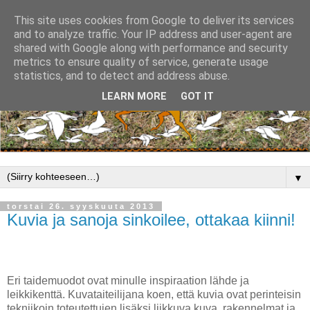
This site uses cookies from Google to deliver its services
and to analyze traffic. Your IP address and user-agent are
shared with Google along with performance and security
metrics to ensure quality of service, generate usage
statistics, and to detect and address abuse.
LEARN MORE
GOT IT
▼
torstai 26. syyskuuta 2013
Kuvia ja sanoja sinkoilee, ottakaa kiinni!
Eri taidemuodot ovat minulle inspiraation lähde ja
leikkikenttä. Kuvataiteilijana koen, että kuvia ovat perinteisin
tekniikoin toteutettujen lisäksi liikkuva kuva, rakennelmat ja