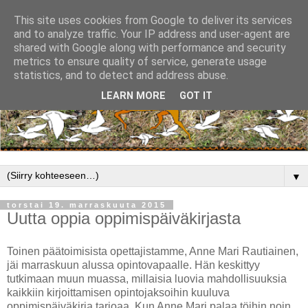
This site uses cookies from Google to deliver its services
and to analyze traffic. Your IP address and user-agent are
shared with Google along with performance and security
metrics to ensure quality of service, generate usage
statistics, and to detect and address abuse.
LEARN MORE
GOT IT
▼
torstai 19. marraskuuta 2015
Uutta oppia oppimispäiväkirjasta
Toinen päätoimisista opettajistamme, Anne Mari Rautiainen,
jäi marraskuun alussa opintovapaalle. Hän keskittyy
tutkimaan muun muassa, millaisia luovia mahdollisuuksia
kaikkiin kirjoittamisen opintojaksoihin kuuluva
oppimispäiväkirja tarjoaa. Kun Anne Mari palaa töihin noin