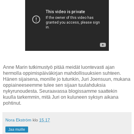
Anne Marin tutkimustyö pitää meidät luontevasti ajan
hermolla oppimispäiväkirjan mahdollisuuksien suhteen.
Hänen sijaisena, monille jo tutunkin, Juri Joensuun, mukana
oppiaineeseemme tulee sen sijaan tuulahduksia
nykyrunoudesta. Seuraavassa blogissamme saattekin
kuulla tarkemmin, mitä Juri on kuluneen syksyn aikana
pohtinut.
Nora Ekström
klo
15.17
Jaa muille