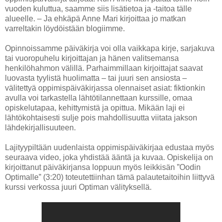
vuoden kuluttua, saamme siis lisätietoa ja -taitoa tälle
alueelle. – Ja ehkäpä Anne Mari kirjoittaa jo matkan
varreltakin löydöistään blogiimme.
Opinnoissamme päiväkirja voi olla vaikkapa kirje, sarjakuva
tai vuoropuhelu kirjoittajan ja hänen valitsemansa
henkilöhahmon välillä. Parhaimmillaan kirjoittajat saavat
luovasta tyylistä huolimatta – tai juuri sen ansiosta –
välitettyä oppimispäiväkirjassa olennaiset asiat: fiktionkin
avulla voi tarkastella lähtötilannettaan kurssille, omaa
opiskelutapaa, kehittymistä ja opittua. Mikään laji ei
lähtökohtaisesti sulje pois mahdollisuutta viitata jakson
lähdekirjallisuuteen.
Lajityypiltään uudenlaista oppimispäiväkirjaa edustaa myös
seuraava video, joka yhdistää ääntä ja kuvaa. Opiskelija on
kirjoittanut päiväkirjansa loppuun myös leikkisän ”Oodin
Optimalle” (3:20) toteutettiinhan tämä palautetaitoihin liittyvä
kurssi verkossa juuri Optiman välityksellä.