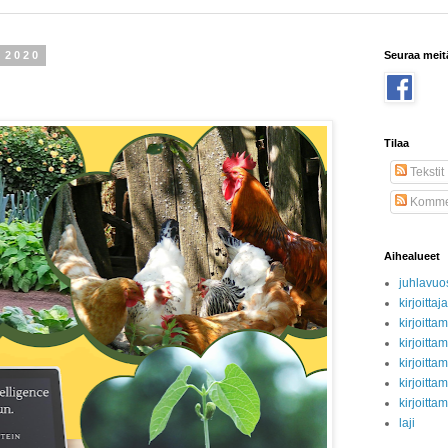
 2020
Seuraa meit
Tilaa
Tekstit
Kommen
Aihealueet
juhlavuo
kirjoittaj
kirjoitt
kirjoitt
kirjoitta
kirjoitta
kirjoitta
laji