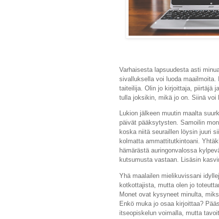
Varhaisesta lapsuudesta asti minua 
sivalluksella voi luoda maailmoita. 
taiteilija. Olin jo kirjoittaja, piirt
tulla joksikin, mikä jo on. Siinä voi
Lukion jälkeen muutin maalta suurka
päivät pääksytysten. Samoilin monen
koska niitä seuraillen löysin juuri s
kolmatta ammattitutkintoani. Yhtäk
hämärästä auringonvalossa kylpeväl
kutsumusta vastaan. Lisäsin kasvima
Yhä maalailen mielikuvissani idyll
kotkottajista, mutta olen jo toteutt
Monet ovat kysyneet minulta, miksi o
Enkö muka jo osaa kirjoittaa? Pääsi
itseopiskelun voimalla, mutta tavoit