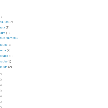
1)
askuuta
(2)
uuta
(1)
kuuta
(1)
linen kasvimaa
kuuta
(1)
kuuta
(2)
skuuta
(1)
kuuta
(1)
ikuuta
(2)
2)
2)
4)
3)
4)
1)
2)