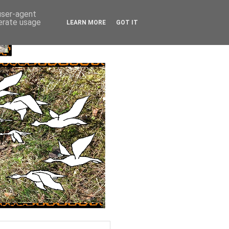
 user-agent
nerate usage
LEARN MORE
GOT IT