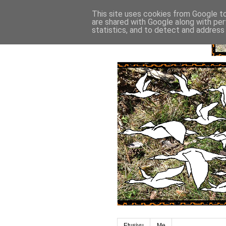
This site uses cookies from Google to 
are shared with Google along with per
statistics, and to detect and address
Etusivu
Me