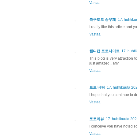
Vastaa
축구토토 승무패
17. huhtiku
I really like this article and y
Vastaa
핸디캡 토토사이트
17. huhti
This blog is very attraction
just amazed... MM
Vastaa
토토 베팅
17. huhtikuuta 20
I hope that you continue to d
Vastaa
토토리뷰
17. huhtikuuta 202
I conceive you have noted som
Vastaa