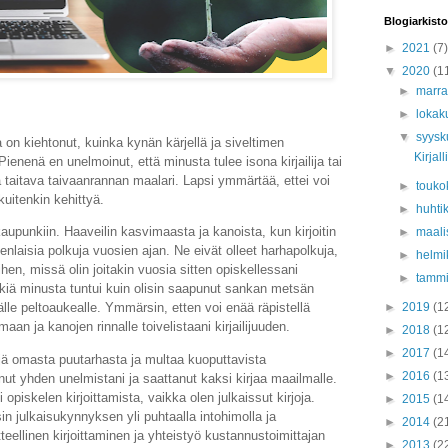
Blogiarkisto
►
2021
(7)
▼
2020
(1
►
marr
►
lokak
▼
syys
on kiehtonut, kuinka kynän kärjellä ja siveltimen
Kirjal
Pienenä en unelmoinut, että minusta tulee isona kirjailija tai
äjä ja taitava taivaanrannan maalari. Lapsi ymmärtää, ettei voi
►
touko
 kuitenkin kehittyä.
►
huhti
upunkiin. Haaveilin kasvimaasta ja kanoista, kun kirjoitin
►
maali
laisia polkuja vuosien ajan. Ne eivät olleet harhapolkuja,
►
helmi
iihen, missä olin joitakin vuosia sitten opiskellessani
►
tamm
kiä minusta tuntui kuin olisin saapunut sankan metsän
►
2019
(1
le peltoaukealle. Ymmärsin, etten voi enää räpistellä
an ja kanojen rinnalle toivelistaani kirjailijuuden.
►
2018
(1
►
2017
(1
ejä omasta puutarhasta ja multaa kuoputtavista
►
2016
(1
anut yhden unelmistani ja saattanut kaksi kirjaa maailmalle.
piskelen kirjoittamista, vaikka olen julkaissut kirjoja.
►
2015
(1
n julkaisukynnyksen yli puhtaalla intohimolla ja
►
2014
(2
teellinen kirjoittaminen ja yhteistyö kustannustoimittajan
►
2013
(2