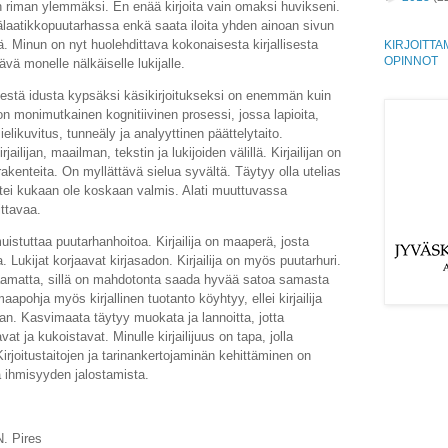
 riman ylemmäksi. En enää kirjoita vain omaksi huvikseni.
laatikkopuutarhassa enkä saata iloita yhden ainoan sivun
. Minun on nyt huolehdittava kokonaisesta kirjallisesta
KIRJOITTA
OPINNOT
vä monelle nälkäiselle lukijalle.
sestä idusta kypsäksi käsikirjoitukseksi on enemmän kuin
n monimutkainen kognitiivinen prosessi, jossa lapioita,
ielikuvitus, tunneäly ja analyyttinen päättelytaito.
ailijan, maailman, tekstin ja lukijoiden välillä. Kirjailijan on
 rakenteita. On myllättävä sielua syvältä. Täytyy olla utelias
ttei kukaan ole koskaan valmis. Alati muuttuvassa
ittavaa.
istuttaa puutarhanhoitoa. Kirjailija on maaperä, josta
ta. Lukijat korjaavat kirjasadon. Kirjailija on myös puutarhuri.
aamatta, sillä on mahdotonta saada hyvää satoa samasta
pohja myös kirjallinen tuotanto köyhtyy, ellei kirjailija
an. Kasvimaata täytyy muokata ja lannoitta, jotta
t ja kukoistavat. Minulle kirjailijuus on tapa, jolla
rjoitustaitojen ja tarinankertojaminän kehittäminen on
 ihmisyyden jalostamista.
N. Pires