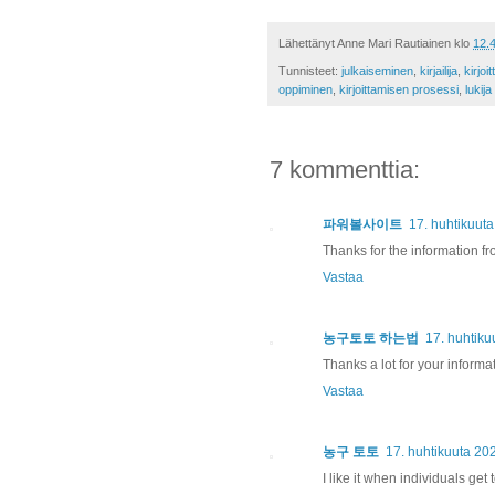
Lähettänyt
Anne Mari Rautiainen
klo
12.
Tunnisteet:
julkaiseminen
,
kirjailija
,
kirjoit
oppiminen
,
kirjoittamisen prosessi
,
lukija
7 kommenttia:
파워볼사이트
17. huhtikuuta
Thanks for the information fr
Vastaa
농구토토 하는법
17. huhtiku
Thanks a lot for your informat
Vastaa
농구 토토
17. huhtikuuta 20
I like it when individuals get