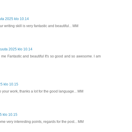
uta 2025 klo 10.14
our writing skill is very fantastic and beautiful... MM
kuuta 2025 klo 10.14
 to me Fantastic and beautiful It's so good and so awesome. I am
25 klo 10.15
o your work, thanks a lot for the good language... MM
5 klo 10.15
e very interesting points, regards for the post... MM