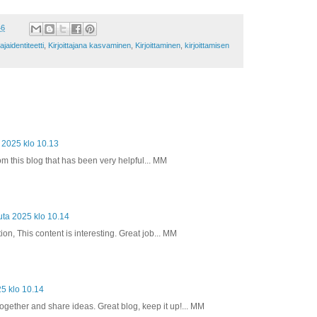
46
tajaidentiteetti
,
Kirjoittajana kasvaminen
,
Kirjoittaminen
,
kirjoittamisen
 2025 klo 10.13
om this blog that has been very helpful... MM
uta 2025 klo 10.14
ion, This content is interesting. Great job... MM
25 klo 10.14
 together and share ideas. Great blog, keep it up!... MM