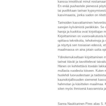
kanssa innoittivat minut nostamaan
En enää puuhastele pienessä pöytä
tai puolikkaan tarinan kypsymisestä
kasvimaasta, jonka sadon on riitettä
Tarinoiden kasvattaminen heiveröi
sanojen kylvämistä peräkkäin. Se o
haroja ja kuokkia ovat kirjoittajan m
Kirjoittaminen on vuorovaikutusta kirj
opittava tekniikoita, tehokeinoja ja
ja nöyrtyä sen tosiasian edessä, e
maailmassa on aina jotain uutta op
Ydinolemukseltaan kirjoittaminen mu
tarinat itävät ja tavoittelevat taivai
Hänen on kehitettävä itseään lakk
mullasta vuodesta toiseen. Kuten maa
huolehdi luovuudestaan ja taidoista
kaunokirjallisuuden siemenet kasvava
hahmotan ja käsittelen maailmaa. Ki
siten myös ihmisenä kasvamista ja
Sanna Naukkarinen Pires alias S. 