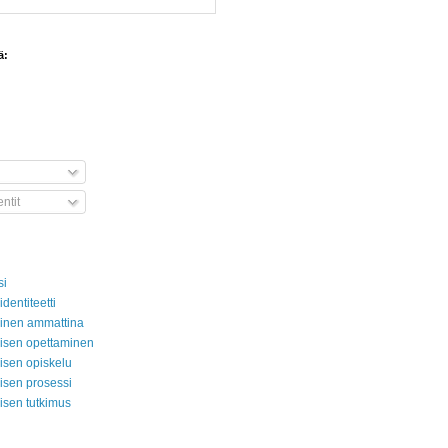
ä:
tit
si
aidentiteetti
aminen ammattina
amisen opettaminen
misen opiskelu
misen prosessi
misen tutkimus