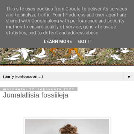
This site uses cookies from Google to deliver its services
and to analyze traffic. Your IP address and user-agent are
shared with Google along with performance and security
metrics to ensure quality of service, generate usage
statistics, and to detect and address abuse.
LEARN MORE
GOT IT
▼
maanantai 12. lokakuuta 2020
Jumalallisia fossiileja