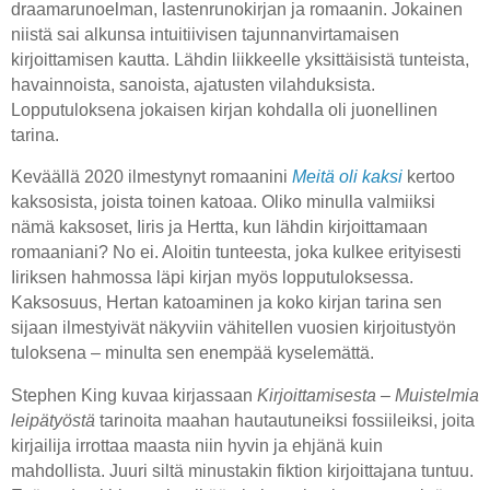
draamarunoelman, lastenrunokirjan ja romaanin. Jokainen
niistä sai alkunsa intuitiivisen tajunnanvirtamaisen
kirjoittamisen kautta. Lähdin liikkeelle yksittäisistä tunteista,
havainnoista, sanoista, ajatusten vilahduksista.
Lopputuloksena jokaisen kirjan kohdalla oli juonellinen
tarina.
Keväällä 2020 ilmestynyt romaanini
Meitä oli kaksi
kertoo
kaksosista, joista toinen katoaa. Oliko minulla valmiiksi
nämä kaksoset, Iiris ja Hertta, kun lähdin kirjoittamaan
romaaniani? No ei. Aloitin tunteesta, joka kulkee erityisesti
Iiriksen hahmossa läpi kirjan myös lopputuloksessa.
Kaksosuus, Hertan katoaminen ja koko kirjan tarina sen
sijaan ilmestyivät näkyviin vähitellen vuosien kirjoitustyön
tuloksena – minulta sen enempää kyselemättä.
Stephen King kuvaa kirjassaan
Kirjoittamisesta – Muistelmia
leipätyöstä
tarinoita maahan hautautuneiksi fossiileiksi, joita
kirjailija irrottaa maasta niin hyvin ja ehjänä kuin
mahdollista. Juuri siltä minustakin fiktion kirjoittajana tuntuu.