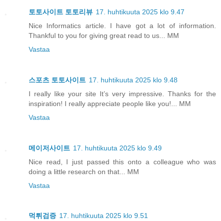
토토사이트 토토리뷰
17. huhtikuuta 2025 klo 9.47
Nice Informatics article. I have got a lot of information.
Thankful to you for giving great read to us... MM
Vastaa
스포츠 토토사이트
17. huhtikuuta 2025 klo 9.48
I really like your site It’s very impressive. Thanks for the
inspiration! I really appreciate people like you!... MM
Vastaa
메이저사이트
17. huhtikuuta 2025 klo 9.49
Nice read, I just passed this onto a colleague who was
doing a little research on that... MM
Vastaa
먹튀검증
17. huhtikuuta 2025 klo 9.51