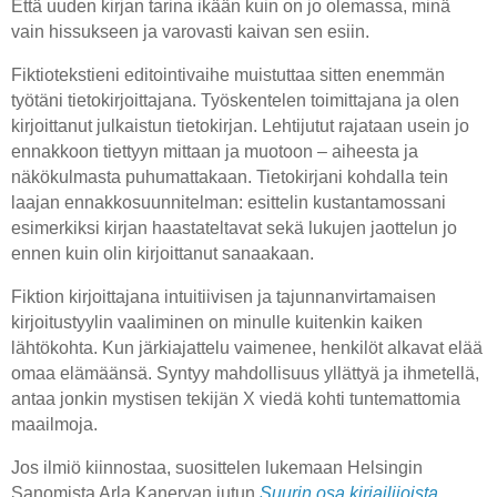
Että uuden kirjan tarina ikään kuin on jo olemassa, minä
vain hissukseen ja varovasti kaivan sen esiin.
Fiktiotekstieni editointivaihe muistuttaa sitten enemmän
työtäni tietokirjoittajana. Työskentelen toimittajana ja olen
kirjoittanut julkaistun tietokirjan. Lehtijutut rajataan usein jo
ennakkoon tiettyyn mittaan ja muotoon – aiheesta ja
näkökulmasta puhumattakaan. Tietokirjani kohdalla tein
laajan ennakkosuunnitelman: esittelin kustantamossani
esimerkiksi kirjan haastateltavat sekä lukujen jaottelun jo
ennen kuin olin kirjoittanut sanaakaan.
Fiktion kirjoittajana intuitiivisen ja tajunnanvirtamaisen
kirjoitustyylin vaaliminen on minulle kuitenkin kaiken
lähtökohta. Kun järkiajattelu vaimenee, henkilöt alkavat elää
omaa elämäänsä. Syntyy mahdollisuus yllättyä ja ihmetellä,
antaa jonkin mystisen tekijän X viedä kohti tuntemattomia
maailmoja.
Jos ilmiö kiinnostaa, suosittelen lukemaan Helsingin
Sanomista
Arla Kanervan jutun
Suurin osa kirjailijoista