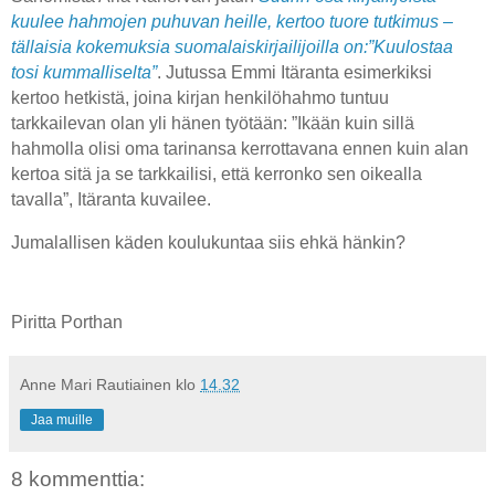
kuulee hahmojen puhuvan heille, kertoo tuore tutkimus –
tällaisia kokemuksia suomalaiskirjailijoilla on:”Kuulostaa
tosi kummalliselta”
. Jutussa Emmi Itäranta esimerkiksi
kertoo hetkistä, joina kirjan henkilöhahmo tuntuu
tarkkailevan olan yli hänen työtään: ”Ikään kuin sillä
hahmolla olisi oma tarinansa kerrottavana ennen kuin alan
kertoa sitä ja se tarkkailisi, että kerronko sen oikealla
tavalla”, Itäranta kuvailee.
Jumalallisen käden koulukuntaa siis ehkä hänkin?
Piritta Porthan
Anne Mari Rautiainen
klo
14.32
Jaa muille
8 kommenttia: